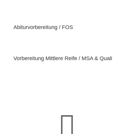
der Überzeugung sind, dass jeder Schüler
einzigartige
Bedürfnisse
hat. Deshalb sind wir
bestrebt, diese Bedürfnisse zu erfüllen und unseren
Schülern dabei zu helfen, ihre
Fähigkeiten und
Abiturvorbereitung / FOS
Talente
zu entfalten.
Vorbereitung Mittlere Reife / MSA & Quali
