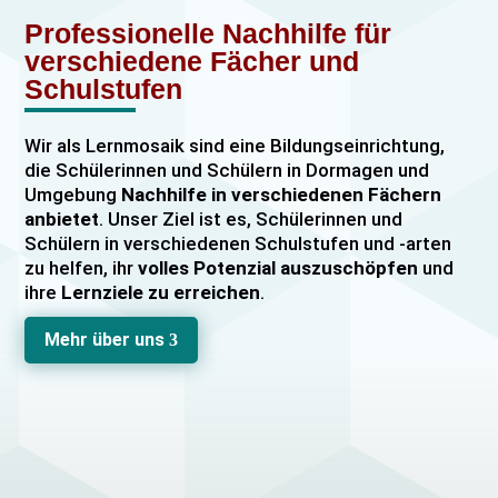
Professionelle Nachhilfe für
verschiedene Fächer und
Schulstufen
Wir als Lernmosaik sind eine Bildungseinrichtung,
die Schülerinnen und Schülern in Dormagen und
Umgebung
Nachhilfe in verschiedenen Fächern
anbietet
. Unser Ziel ist es, Schülerinnen und
Schülern in verschiedenen Schulstufen und -arten
zu helfen, ihr
volles Potenzial auszuschöpfen
und
ihre
Lernziele zu erreichen
.
Unser Nachhilfeangebot umfasst
Einzelnachhilfe
Mehr über uns
3
sowie
Gruppennachhilfe
für verschiedene Fächer,
darunter
Mathematik, Englisch und Deutsch
viele
mehr. Unsere Lehrkräfte sind hochqualifiziert und
verfügen über
umfangreiche Erfahrung
im
Unterrichten von Schülerinnen und Schülern jeden
Alters und jeder Leistungsstufe. Wir bieten auch