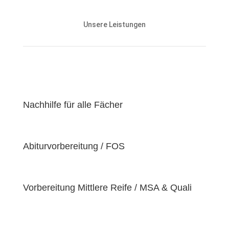
Unsere Nachhilfeangebote sind auf die Bedürfnisse
und den Lernstand unserer Schülerinnen und
Unsere Leistungen
Schüler abgestimmt und zielen darauf ab, ihnen
effektiv dabei zu helfen, ihre
Lernziele zu
erreichen
.
Unser Ziel ist es, unseren Schülerinnen und Schülern
eine
hochwertige
und
erschwingliche
Lernerfahrung zu bieten, indem wir kontinuierlich an
der Verbesserung unserer Einrichtung und der
Nachhilfe für alle Fächer
Optimierung unserer Services arbeiten. Wir sind
stolz darauf, unsere Schülerinnen und Schüler dabei
zu unterstützen, ihr volles Potenzial zu entfalten
Abiturvorbereitung / FOS
und ihre individuellen Lernziele zu erreichen, da wir
der Überzeugung sind, dass jeder Schüler
einzigartige
Bedürfnisse
hat. Deshalb sind wir
bestrebt, diese Bedürfnisse zu erfüllen und unseren
Vorbereitung Mittlere Reife / MSA & Quali
Schülern dabei zu helfen, ihre
Fähigkeiten und
Talente
zu entfalten.