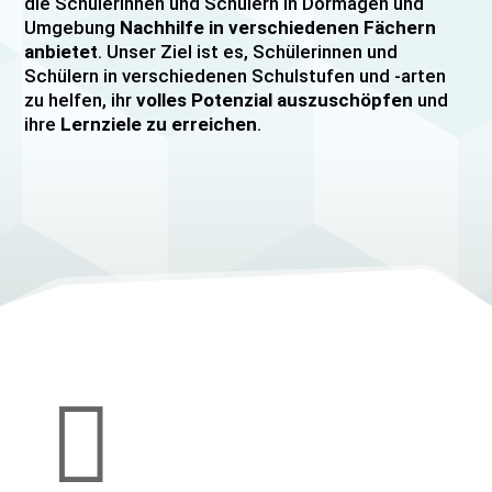
die Schülerinnen und Schülern in Dormagen und
Umgebung
Nachhilfe in verschiedenen Fächern
anbietet
. Unser Ziel ist es, Schülerinnen und
Schülern in verschiedenen Schulstufen und -arten
zu helfen, ihr
volles Potenzial auszuschöpfen
und
ihre
Lernziele zu erreichen
.
Unser Nachhilfeangebot umfasst
Einzelnachhilfe
sowie
Gruppennachhilfe
für verschiedene Fächer,
darunter
Mathematik, Englisch und Deutsch
viele
mehr. Unsere Lehrkräfte sind hochqualifiziert und
verfügen über
umfangreiche Erfahrung
im
Unterrichten von Schülerinnen und Schülern jeden
Alters und jeder Leistungsstufe. Wir bieten auch
spezielle Abiturvorbereitungskurse, FOS-
Vorbereitungskurse sowie Vorbereitungskurse für
Mittlere Reife/MSA und Quali
an.

Wir legen großen Wert auf eine
individuelle
Betreuung
, um den Bedürfnissen unserer
Schülerinnen und Schüler gerecht zu werden.