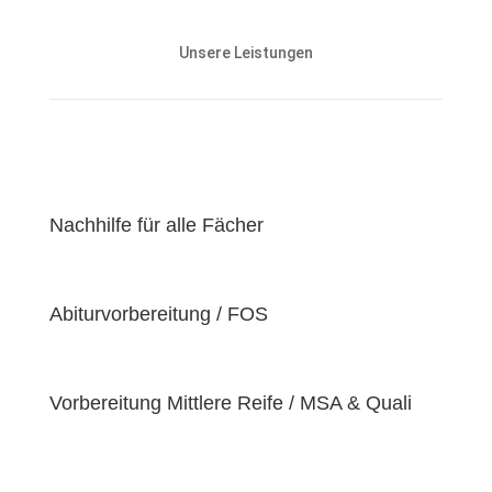
Unsere Nachhilfeangebote sind auf die Bedürfnisse
und den Lernstand unserer Schülerinnen und
Unsere Leistungen
Schüler abgestimmt und zielen darauf ab, ihnen
effektiv dabei zu helfen, ihre
Lernziele zu
erreichen
.
Unser Ziel ist es, unseren Schülerinnen und Schülern
eine
hochwertige
und
erschwingliche
Lernerfahrung zu bieten, indem wir kontinuierlich an
der Verbesserung unserer Einrichtung und der
Nachhilfe für alle Fächer
Optimierung unserer Services arbeiten. Wir sind
stolz darauf, unsere Schülerinnen und Schüler dabei
zu unterstützen, ihr volles Potenzial zu entfalten
Abiturvorbereitung / FOS
und ihre individuellen Lernziele zu erreichen, da wir
der Überzeugung sind, dass jeder Schüler
einzigartige
Bedürfnisse
hat. Deshalb sind wir
bestrebt, diese Bedürfnisse zu erfüllen und unseren
Vorbereitung Mittlere Reife / MSA & Quali
Schülern dabei zu helfen, ihre
Fähigkeiten und
Talente
zu entfalten.