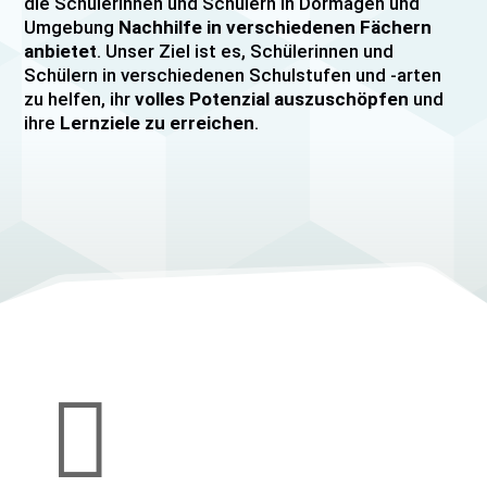
die Schülerinnen und Schülern in Dormagen und
Umgebung
Nachhilfe in verschiedenen Fächern
anbietet
. Unser Ziel ist es, Schülerinnen und
Schülern in verschiedenen Schulstufen und -arten
zu helfen, ihr
volles Potenzial auszuschöpfen
und
ihre
Lernziele zu erreichen
.
Unser Nachhilfeangebot umfasst
Einzelnachhilfe
sowie
Gruppennachhilfe
für verschiedene Fächer,
darunter
Mathematik, Englisch und Deutsch
viele
mehr. Unsere Lehrkräfte sind hochqualifiziert und
verfügen über
umfangreiche Erfahrung
im
Unterrichten von Schülerinnen und Schülern jeden
Alters und jeder Leistungsstufe. Wir bieten auch
spezielle Abiturvorbereitungskurse, FOS-
Vorbereitungskurse sowie Vorbereitungskurse für
Mittlere Reife/MSA und Quali
an.

Wir legen großen Wert auf eine
individuelle
Betreuung
, um den Bedürfnissen unserer
Schülerinnen und Schüler gerecht zu werden.