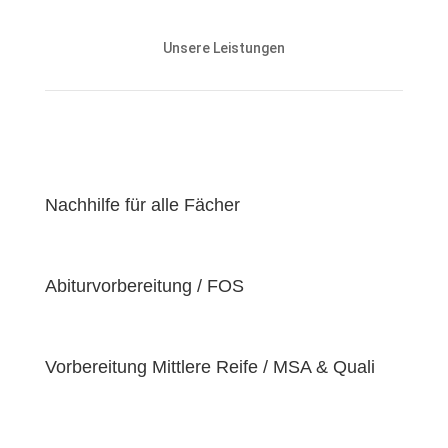
Unsere Nachhilfeangebote sind auf die Bedürfnisse
und den Lernstand unserer Schülerinnen und
Unsere Leistungen
Schüler abgestimmt und zielen darauf ab, ihnen
effektiv dabei zu helfen, ihre
Lernziele zu
erreichen
.
Unser Ziel ist es, unseren Schülerinnen und Schülern
eine
hochwertige
und
erschwingliche
Lernerfahrung zu bieten, indem wir kontinuierlich an
der Verbesserung unserer Einrichtung und der
Nachhilfe für alle Fächer
Optimierung unserer Services arbeiten. Wir sind
stolz darauf, unsere Schülerinnen und Schüler dabei
zu unterstützen, ihr volles Potenzial zu entfalten
Abiturvorbereitung / FOS
und ihre individuellen Lernziele zu erreichen, da wir
der Überzeugung sind, dass jeder Schüler
einzigartige
Bedürfnisse
hat. Deshalb sind wir
bestrebt, diese Bedürfnisse zu erfüllen und unseren
Vorbereitung Mittlere Reife / MSA & Quali
Schülern dabei zu helfen, ihre
Fähigkeiten und
Talente
zu entfalten.