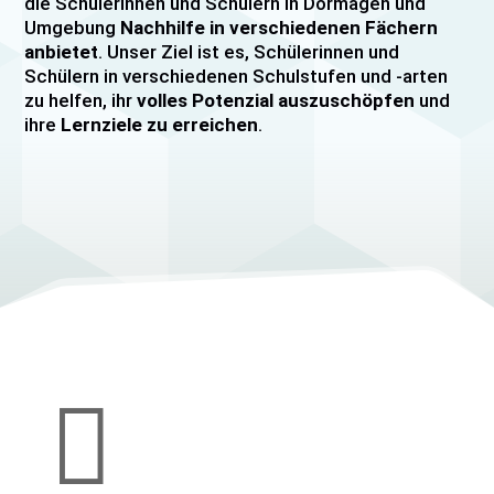
die Schülerinnen und Schülern in Dormagen und
Umgebung
Nachhilfe in verschiedenen Fächern
anbietet
. Unser Ziel ist es, Schülerinnen und
Schülern in verschiedenen Schulstufen und -arten
zu helfen, ihr
volles Potenzial auszuschöpfen
und
ihre
Lernziele zu erreichen
.
Unser Nachhilfeangebot umfasst
Einzelnachhilfe
sowie
Gruppennachhilfe
für verschiedene Fächer,
darunter
Mathematik, Englisch und Deutsch
viele
mehr. Unsere Lehrkräfte sind hochqualifiziert und
verfügen über
umfangreiche Erfahrung
im
Unterrichten von Schülerinnen und Schülern jeden
Alters und jeder Leistungsstufe. Wir bieten auch
spezielle Abiturvorbereitungskurse, FOS-
Vorbereitungskurse sowie Vorbereitungskurse für
Mittlere Reife/MSA und Quali
an.

Wir legen großen Wert auf eine
individuelle
Betreuung
, um den Bedürfnissen unserer
Schülerinnen und Schüler gerecht zu werden.