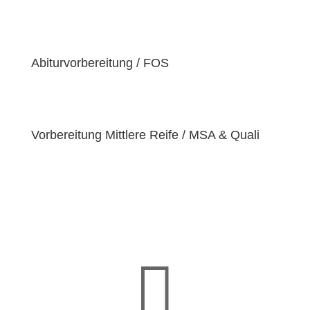
der Überzeugung sind, dass jeder Schüler
einzigartige
Bedürfnisse
hat. Deshalb sind wir
bestrebt, diese Bedürfnisse zu erfüllen und unseren
Schülern dabei zu helfen, ihre
Fähigkeiten und
Abiturvorbereitung / FOS
Talente
zu entfalten.
Vorbereitung Mittlere Reife / MSA & Quali
