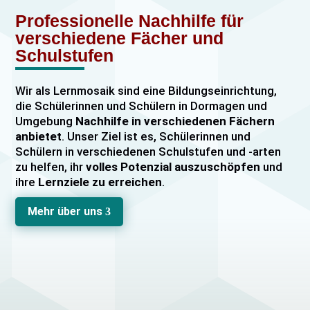
Professionelle Nachhilfe für
verschiedene Fächer und
Schulstufen
Wir als Lernmosaik sind eine Bildungseinrichtung,
die Schülerinnen und Schülern in Dormagen und
Umgebung
Nachhilfe in verschiedenen Fächern
anbietet
. Unser Ziel ist es, Schülerinnen und
Schülern in verschiedenen Schulstufen und -arten
zu helfen, ihr
volles Potenzial auszuschöpfen
und
ihre
Lernziele zu erreichen
.
Unser Nachhilfeangebot umfasst
Einzelnachhilfe
Mehr über uns
3
sowie
Gruppennachhilfe
für verschiedene Fächer,
darunter
Mathematik, Englisch und Deutsch
viele
mehr. Unsere Lehrkräfte sind hochqualifiziert und
verfügen über
umfangreiche Erfahrung
im
Unterrichten von Schülerinnen und Schülern jeden
Alters und jeder Leistungsstufe. Wir bieten auch