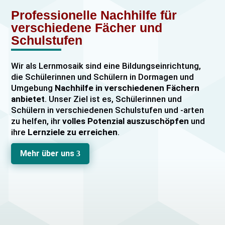
Professionelle Nachhilfe für
verschiedene Fächer und
Schulstufen
Wir als Lernmosaik sind eine Bildungseinrichtung,
die Schülerinnen und Schülern in Dormagen und
Umgebung
Nachhilfe in verschiedenen Fächern
anbietet
. Unser Ziel ist es, Schülerinnen und
Schülern in verschiedenen Schulstufen und -arten
zu helfen, ihr
volles Potenzial auszuschöpfen
und
ihre
Lernziele zu erreichen
.
Unser Nachhilfeangebot umfasst
Einzelnachhilfe
Mehr über uns
3
sowie
Gruppennachhilfe
für verschiedene Fächer,
darunter
Mathematik, Englisch und Deutsch
viele
mehr. Unsere Lehrkräfte sind hochqualifiziert und
verfügen über
umfangreiche Erfahrung
im
Unterrichten von Schülerinnen und Schülern jeden
Alters und jeder Leistungsstufe. Wir bieten auch