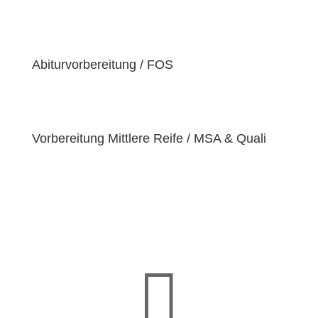
der Überzeugung sind, dass jeder Schüler
einzigartige
Bedürfnisse
hat. Deshalb sind wir
bestrebt, diese Bedürfnisse zu erfüllen und unseren
Schülern dabei zu helfen, ihre
Fähigkeiten und
Abiturvorbereitung / FOS
Talente
zu entfalten.
Vorbereitung Mittlere Reife / MSA & Quali
