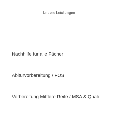
Unsere Nachhilfeangebote sind auf die Bedürfnisse
und den Lernstand unserer Schülerinnen und
Unsere Leistungen
Schüler abgestimmt und zielen darauf ab, ihnen
effektiv dabei zu helfen, ihre
Lernziele zu
erreichen
.
Unser Ziel ist es, unseren Schülerinnen und Schülern
eine
hochwertige
und
erschwingliche
Lernerfahrung zu bieten, indem wir kontinuierlich an
der Verbesserung unserer Einrichtung und der
Nachhilfe für alle Fächer
Optimierung unserer Services arbeiten. Wir sind
stolz darauf, unsere Schülerinnen und Schüler dabei
zu unterstützen, ihr volles Potenzial zu entfalten
Abiturvorbereitung / FOS
und ihre individuellen Lernziele zu erreichen, da wir
der Überzeugung sind, dass jeder Schüler
einzigartige
Bedürfnisse
hat. Deshalb sind wir
bestrebt, diese Bedürfnisse zu erfüllen und unseren
Vorbereitung Mittlere Reife / MSA & Quali
Schülern dabei zu helfen, ihre
Fähigkeiten und
Talente
zu entfalten.