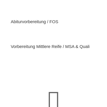
der Überzeugung sind, dass jeder Schüler
einzigartige
Bedürfnisse
hat. Deshalb sind wir
bestrebt, diese Bedürfnisse zu erfüllen und unseren
Schülern dabei zu helfen, ihre
Fähigkeiten und
Abiturvorbereitung / FOS
Talente
zu entfalten.
Vorbereitung Mittlere Reife / MSA & Quali
