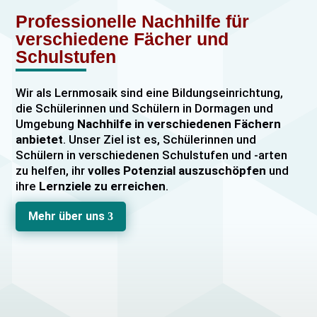
Professionelle Nachhilfe für
verschiedene Fächer und
Schulstufen
Wir als Lernmosaik sind eine Bildungseinrichtung,
die Schülerinnen und Schülern in Dormagen und
Umgebung
Nachhilfe in verschiedenen Fächern
anbietet
. Unser Ziel ist es, Schülerinnen und
Schülern in verschiedenen Schulstufen und -arten
zu helfen, ihr
volles Potenzial auszuschöpfen
und
ihre
Lernziele zu erreichen
.
Unser Nachhilfeangebot umfasst
Einzelnachhilfe
Mehr über uns
3
sowie
Gruppennachhilfe
für verschiedene Fächer,
darunter
Mathematik, Englisch und Deutsch
viele
mehr. Unsere Lehrkräfte sind hochqualifiziert und
verfügen über
umfangreiche Erfahrung
im
Unterrichten von Schülerinnen und Schülern jeden
Alters und jeder Leistungsstufe. Wir bieten auch