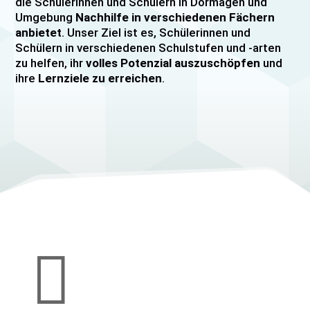
die Schülerinnen und Schülern in Dormagen und
Umgebung
Nachhilfe in verschiedenen Fächern
anbietet
. Unser Ziel ist es, Schülerinnen und
Schülern in verschiedenen Schulstufen und -arten
zu helfen, ihr
volles Potenzial auszuschöpfen
und
ihre
Lernziele zu erreichen
.
Unser Nachhilfeangebot umfasst
Einzelnachhilfe
sowie
Gruppennachhilfe
für verschiedene Fächer,
darunter
Mathematik, Englisch und Deutsch
viele
mehr. Unsere Lehrkräfte sind hochqualifiziert und
verfügen über
umfangreiche Erfahrung
im
Unterrichten von Schülerinnen und Schülern jeden
Alters und jeder Leistungsstufe. Wir bieten auch
spezielle Abiturvorbereitungskurse, FOS-
Vorbereitungskurse sowie Vorbereitungskurse für
Mittlere Reife/MSA und Quali
an.

Wir legen großen Wert auf eine
individuelle
Betreuung
, um den Bedürfnissen unserer
Schülerinnen und Schüler gerecht zu werden.