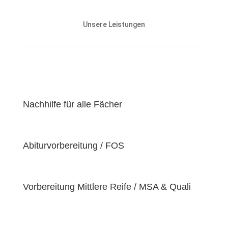
Unsere Nachhilfeangebote sind auf die Bedürfnisse
und den Lernstand unserer Schülerinnen und
Unsere Leistungen
Schüler abgestimmt und zielen darauf ab, ihnen
effektiv dabei zu helfen, ihre
Lernziele zu
erreichen
.
Unser Ziel ist es, unseren Schülerinnen und Schülern
eine
hochwertige
und
erschwingliche
Lernerfahrung zu bieten, indem wir kontinuierlich an
der Verbesserung unserer Einrichtung und der
Nachhilfe für alle Fächer
Optimierung unserer Services arbeiten. Wir sind
stolz darauf, unsere Schülerinnen und Schüler dabei
zu unterstützen, ihr volles Potenzial zu entfalten
Abiturvorbereitung / FOS
und ihre individuellen Lernziele zu erreichen, da wir
der Überzeugung sind, dass jeder Schüler
einzigartige
Bedürfnisse
hat. Deshalb sind wir
bestrebt, diese Bedürfnisse zu erfüllen und unseren
Vorbereitung Mittlere Reife / MSA & Quali
Schülern dabei zu helfen, ihre
Fähigkeiten und
Talente
zu entfalten.