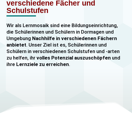
verschiedene Fächer und
Schulstufen
Wir als Lernmosaik sind eine Bildungseinrichtung,
die Schülerinnen und Schülern in Dormagen und
Umgebung
Nachhilfe in verschiedenen Fächern
anbietet
. Unser Ziel ist es, Schülerinnen und
Schülern in verschiedenen Schulstufen und -arten
zu helfen, ihr
volles Potenzial auszuschöpfen
und
ihre
Lernziele zu erreichen
.
Unser Nachhilfeangebot umfasst
Einzelnachhilfe
sowie
Gruppennachhilfe
für verschiedene Fächer,
darunter
Mathematik, Englisch und Deutsch
viele
mehr. Unsere Lehrkräfte sind hochqualifiziert und
verfügen über
umfangreiche Erfahrung
im
Unterrichten von Schülerinnen und Schülern jeden
Alters und jeder Leistungsstufe. Wir bieten auch
spezielle Abiturvorbereitungskurse, FOS-
Vorbereitungskurse sowie Vorbereitungskurse für