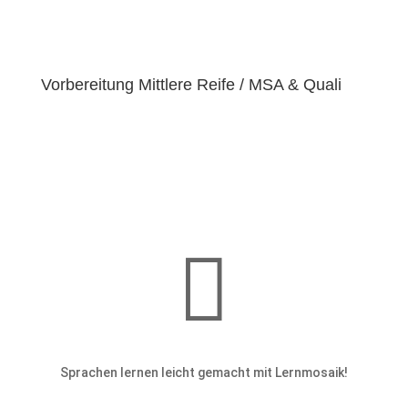
bestrebt, diese Bedürfnisse zu erfüllen und unseren
Schülern dabei zu helfen, ihre
Fähigkeiten und
Talente
zu entfalten.
Vorbereitung Mittlere Reife / MSA & Quali

Sprachen lernen leicht gemacht mit Lernmosaik!