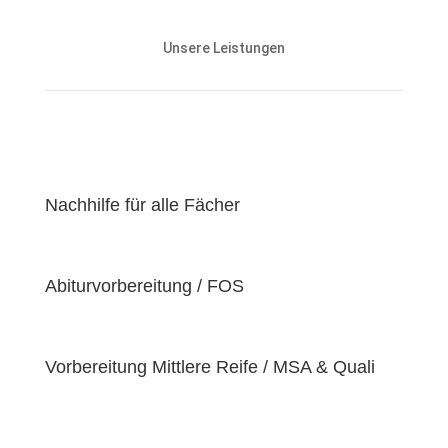
Unsere Nachhilfeangebote sind auf die Bedürfnisse
und den Lernstand unserer Schülerinnen und
Unsere Leistungen
Schüler abgestimmt und zielen darauf ab, ihnen
effektiv dabei zu helfen, ihre
Lernziele zu
erreichen
.
Unser Ziel ist es, unseren Schülerinnen und Schülern
eine
hochwertige
und
erschwingliche
Lernerfahrung zu bieten, indem wir kontinuierlich an
der Verbesserung unserer Einrichtung und der
Nachhilfe für alle Fächer
Optimierung unserer Services arbeiten. Wir sind
stolz darauf, unsere Schülerinnen und Schüler dabei
zu unterstützen, ihr volles Potenzial zu entfalten
Abiturvorbereitung / FOS
und ihre individuellen Lernziele zu erreichen, da wir
der Überzeugung sind, dass jeder Schüler
einzigartige
Bedürfnisse
hat. Deshalb sind wir
bestrebt, diese Bedürfnisse zu erfüllen und unseren
Vorbereitung Mittlere Reife / MSA & Quali
Schülern dabei zu helfen, ihre
Fähigkeiten und
Talente
zu entfalten.