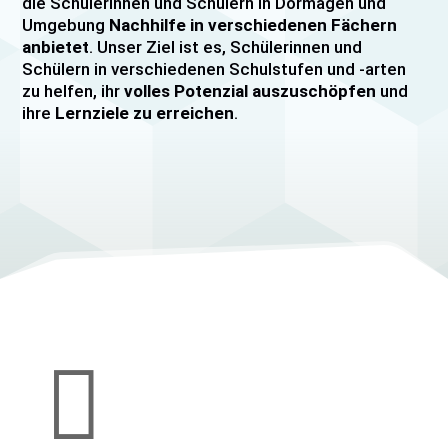
die Schülerinnen und Schülern in Dormagen und
Umgebung
Nachhilfe in verschiedenen Fächern
anbietet
. Unser Ziel ist es, Schülerinnen und
Schülern in verschiedenen Schulstufen und -arten
zu helfen, ihr
volles Potenzial auszuschöpfen
und
ihre
Lernziele zu erreichen
.
Unser Nachhilfeangebot umfasst
Einzelnachhilfe
sowie
Gruppennachhilfe
für verschiedene Fächer,
darunter
Mathematik, Englisch und Deutsch
viele
mehr. Unsere Lehrkräfte sind hochqualifiziert und
verfügen über
umfangreiche Erfahrung
im
Unterrichten von Schülerinnen und Schülern jeden
Alters und jeder Leistungsstufe. Wir bieten auch
spezielle Abiturvorbereitungskurse, FOS-
Vorbereitungskurse sowie Vorbereitungskurse für
Mittlere Reife/MSA und Quali
an.

Wir legen großen Wert auf eine
individuelle
Betreuung
, um den Bedürfnissen unserer
Schülerinnen und Schüler gerecht zu werden.