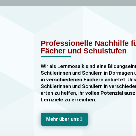
Professionelle Nachhilfe 
Fächer und Schulstufen
Wir als Lernmosaik sind eine Bildungsein
Schülerinnen und Schülern in Dormage
in verschiedenen Fächern anbietet
. Uns
Schülerinnen und Schülern in verschiede
arten zu helfen, ihr
volles Potenzial au
Lernziele zu erreichen
.
Unser Nachhilfeangebot umfasst
Einzel
Gruppennachhilfe
für verschiedene Fäch
Mehr über uns
3
Mathematik, Englisch und Deutsch
viel
sind hochqualifiziert und verfügen über
u