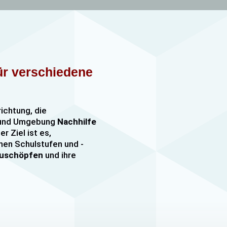
für verschiedene
richtung, die
n und Umgebung
Nachhilfe
er Ziel ist es,
nen Schulstufen und -
szuschöpfen
und ihre
nachhilfe
sowie
er, darunter
e mehr. Unsere Lehrkräfte
mfangreiche Erfahrung