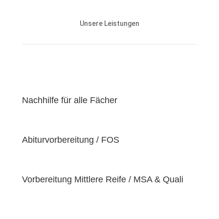
Unsere Nachhilfeangebote sind auf die Bedürfnisse
und den Lernstand unserer Schülerinnen und
Unsere Leistungen
Schüler abgestimmt und zielen darauf ab, ihnen
effektiv dabei zu helfen, ihre
Lernziele zu
erreichen
.
Unser Ziel ist es, unseren Schülerinnen und Schülern
eine
hochwertige
und
erschwingliche
Lernerfahrung zu bieten, indem wir kontinuierlich an
der Verbesserung unserer Einrichtung und der
Nachhilfe für alle Fächer
Optimierung unserer Services arbeiten. Wir sind
stolz darauf, unsere Schülerinnen und Schüler dabei
zu unterstützen, ihr volles Potenzial zu entfalten
Abiturvorbereitung / FOS
und ihre individuellen Lernziele zu erreichen, da wir
der Überzeugung sind, dass jeder Schüler
einzigartige
Bedürfnisse
hat. Deshalb sind wir
bestrebt, diese Bedürfnisse zu erfüllen und unseren
Vorbereitung Mittlere Reife / MSA & Quali
Schülern dabei zu helfen, ihre
Fähigkeiten und
Talente
zu entfalten.