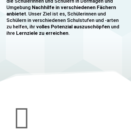
die Schülerinnen und Schülern in Dormagen und
Umgebung
Nachhilfe in verschiedenen Fächern
anbietet
. Unser Ziel ist es, Schülerinnen und
Schülern in verschiedenen Schulstufen und -arten
zu helfen, ihr
volles Potenzial auszuschöpfen
und
ihre
Lernziele zu erreichen
.
Unser Nachhilfeangebot umfasst
Einzelnachhilfe
sowie
Gruppennachhilfe
für verschiedene Fächer,
darunter
Mathematik, Englisch und Deutsch
viele
mehr. Unsere Lehrkräfte sind hochqualifiziert und
verfügen über
umfangreiche Erfahrung
im
Unterrichten von Schülerinnen und Schülern jeden
Alters und jeder Leistungsstufe. Wir bieten auch
spezielle Abiturvorbereitungskurse, FOS-
Vorbereitungskurse sowie Vorbereitungskurse für
Mittlere Reife/MSA und Quali
an.

Wir legen großen Wert auf eine
individuelle
Betreuung
, um den Bedürfnissen unserer
Schülerinnen und Schüler gerecht zu werden.