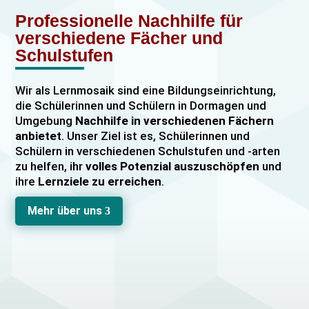
Professionelle Nachhilfe für
verschiedene Fächer und
Schulstufen
Wir als Lernmosaik sind eine Bildungseinrichtung,
die Schülerinnen und Schülern in Dormagen und
Umgebung
Nachhilfe in verschiedenen Fächern
anbietet
. Unser Ziel ist es, Schülerinnen und
Schülern in verschiedenen Schulstufen und -arten
zu helfen, ihr
volles Potenzial auszuschöpfen
und
ihre
Lernziele zu erreichen
.
Unser Nachhilfeangebot umfasst
Einzelnachhilfe
Mehr über uns
3
sowie
Gruppennachhilfe
für verschiedene Fächer,
darunter
Mathematik, Englisch und Deutsch
viele
mehr. Unsere Lehrkräfte sind hochqualifiziert und
verfügen über
umfangreiche Erfahrung
im
Unterrichten von Schülerinnen und Schülern jeden
Alters und jeder Leistungsstufe. Wir bieten auch