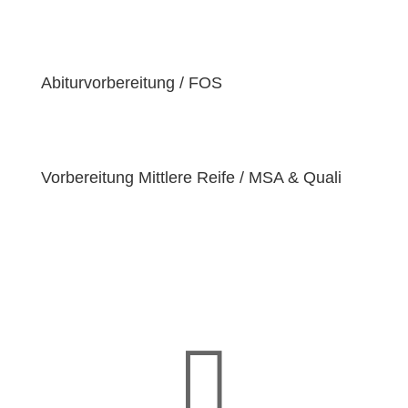
der Überzeugung sind, dass jeder Schüler
einzigartige
Bedürfnisse
hat. Deshalb sind wir
bestrebt, diese Bedürfnisse zu erfüllen und unseren
Schülern dabei zu helfen, ihre
Fähigkeiten und
Abiturvorbereitung / FOS
Talente
zu entfalten.
Vorbereitung Mittlere Reife / MSA & Quali
