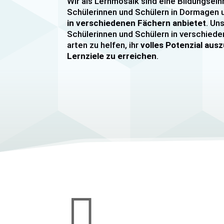
Wir als Lernmosaik sind eine Bildungsein
Schülerinnen und Schülern in Dormage
in verschiedenen Fächern anbietet
. Uns
Schülerinnen und Schülern in verschiede
arten zu helfen, ihr
volles Potenzial au
Lernziele zu erreichen
.
Unser Nachhilfeangebot umfasst
Einzel
Gruppennachhilfe
für verschiedene Fäch
Mathematik, Englisch und Deutsch
viel
sind hochqualifiziert und verfügen über
u
im Unterrichten von Schülerinnen und Sc
jeder Leistungsstufe. Wir bieten auch
sp
Abiturvorbereitungskurse, FOS-Vorber
Vorbereitungskurse für Mittlere Reife
Wir legen großen Wert auf eine
individu
Bedürfnissen unserer Schülerinnen und 
werden. Unsere Nachhilfeangebote sind 

den Lernstand unserer Schülerinnen und
zielen darauf ab, ihnen effektiv dabei zu 