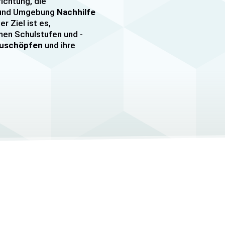
richtung, die
n und Umgebung
Nachhilfe
er Ziel ist es,
nen Schulstufen und -
szuschöpfen
und ihre
nachhilfe
sowie
er, darunter
e mehr. Unsere Lehrkräfte
mfangreiche Erfahrung
hülern jeden Alters und
ezielle
eitungskurse sowie
/MSA und Quali
an.
elle Betreuung
, um den
Schüler gerecht zu
auf die Bedürfnisse und
 Schüler abgestimmt und
helfen, ihre
Lernziele zu