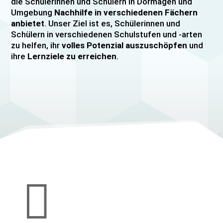
die Schülerinnen und Schülern in Dormagen und
Umgebung
Nachhilfe in verschiedenen Fächern
anbietet
. Unser Ziel ist es, Schülerinnen und
Schülern in verschiedenen Schulstufen und -arten
zu helfen, ihr
volles Potenzial auszuschöpfen
und
ihre
Lernziele zu erreichen
.
Unser Nachhilfeangebot umfasst
Einzelnachhilfe
sowie
Gruppennachhilfe
für verschiedene Fächer,
darunter
Mathematik, Englisch und Deutsch
viele
mehr. Unsere Lehrkräfte sind hochqualifiziert und
verfügen über
umfangreiche Erfahrung
im
Unterrichten von Schülerinnen und Schülern jeden
Alters und jeder Leistungsstufe. Wir bieten auch
spezielle Abiturvorbereitungskurse, FOS-
Vorbereitungskurse sowie Vorbereitungskurse für
Mittlere Reife/MSA und Quali
an.

Wir legen großen Wert auf eine
individuelle
Betreuung
, um den Bedürfnissen unserer
Schülerinnen und Schüler gerecht zu werden.