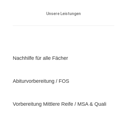
Unsere Nachhilfeangebote sind auf die Bedürfnisse
und den Lernstand unserer Schülerinnen und
Unsere Leistungen
Schüler abgestimmt und zielen darauf ab, ihnen
effektiv dabei zu helfen, ihre
Lernziele zu
erreichen
.
Unser Ziel ist es, unseren Schülerinnen und Schülern
eine
hochwertige
und
erschwingliche
Lernerfahrung zu bieten, indem wir kontinuierlich an
der Verbesserung unserer Einrichtung und der
Nachhilfe für alle Fächer
Optimierung unserer Services arbeiten. Wir sind
stolz darauf, unsere Schülerinnen und Schüler dabei
zu unterstützen, ihr volles Potenzial zu entfalten
Abiturvorbereitung / FOS
und ihre individuellen Lernziele zu erreichen, da wir
der Überzeugung sind, dass jeder Schüler
einzigartige
Bedürfnisse
hat. Deshalb sind wir
bestrebt, diese Bedürfnisse zu erfüllen und unseren
Vorbereitung Mittlere Reife / MSA & Quali
Schülern dabei zu helfen, ihre
Fähigkeiten und
Talente
zu entfalten.