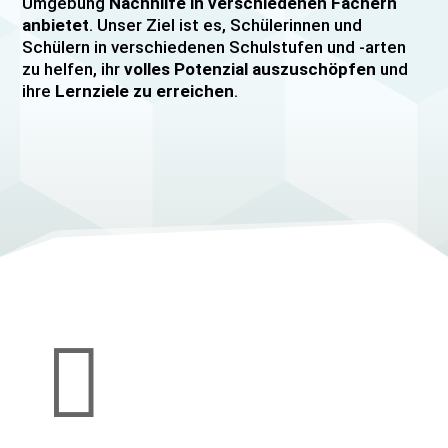
Umgebung
Nachhilfe in verschiedenen Fächern
anbietet
. Unser Ziel ist es, Schülerinnen und
Schülern in verschiedenen Schulstufen und -arten
zu helfen, ihr
volles Potenzial auszuschöpfen
und
ihre
Lernziele zu erreichen
.
Unser Nachhilfeangebot umfasst
Einzelnachhilfe
sowie
Gruppennachhilfe
für verschiedene Fächer,
darunter
Mathematik, Englisch und Deutsch
viele
mehr. Unsere Lehrkräfte sind hochqualifiziert und
verfügen über
umfangreiche Erfahrung
im
Unterrichten von Schülerinnen und Schülern jeden
Alters und jeder Leistungsstufe. Wir bieten auch
spezielle Abiturvorbereitungskurse, FOS-
Vorbereitungskurse sowie Vorbereitungskurse für
Mittlere Reife/MSA und Quali
an.

Wir legen großen Wert auf eine
individuelle
Betreuung
, um den Bedürfnissen unserer
Schülerinnen und Schüler gerecht zu werden.
Unsere Nachhilfeangebote sind auf die Bedürfnisse