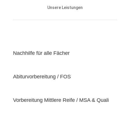
und den Lernstand unserer Schülerinnen und
Unsere Leistungen
Schüler abgestimmt und zielen darauf ab, ihnen
effektiv dabei zu helfen, ihre
Lernziele zu
erreichen
.
Unser Ziel ist es, unseren Schülerinnen und Schülern
eine
hochwertige
und
erschwingliche
Lernerfahrung zu bieten, indem wir kontinuierlich an
der Verbesserung unserer Einrichtung und der
Nachhilfe für alle Fächer
Optimierung unserer Services arbeiten. Wir sind
stolz darauf, unsere Schülerinnen und Schüler dabei
zu unterstützen, ihr volles Potenzial zu entfalten
Abiturvorbereitung / FOS
und ihre individuellen Lernziele zu erreichen, da wir
der Überzeugung sind, dass jeder Schüler
einzigartige
Bedürfnisse
hat. Deshalb sind wir
bestrebt, diese Bedürfnisse zu erfüllen und unseren
Vorbereitung Mittlere Reife / MSA & Quali
Schülern dabei zu helfen, ihre
Fähigkeiten und
Talente
zu entfalten.