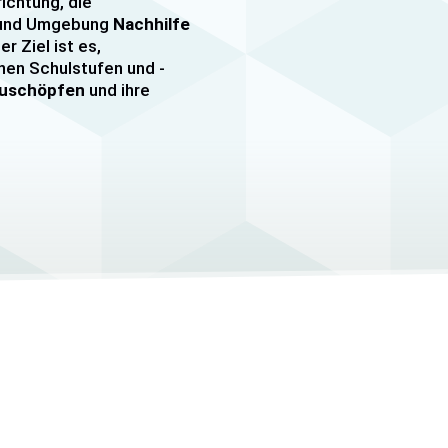
richtung, die
n und Umgebung
Nachhilfe
er Ziel ist es,
nen Schulstufen und -
szuschöpfen
und ihre
nachhilfe
sowie
er, darunter
e mehr. Unsere Lehrkräfte
mfangreiche Erfahrung
hülern jeden Alters und
ezielle
eitungskurse sowie
/MSA und Quali
an.
elle Betreuung
, um den
Schüler gerecht zu
auf die Bedürfnisse und
 Schüler abgestimmt und
helfen, ihre
Lernziele zu