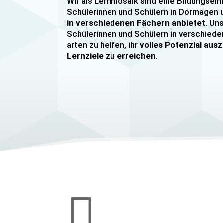
Wir als Lernmosaik sind eine Bildungsein
Schülerinnen und Schülern in Dormage
in verschiedenen Fächern anbietet
. Uns
Schülerinnen und Schülern in verschiede
arten zu helfen, ihr
volles Potenzial au
Lernziele zu erreichen
.
Unser Nachhilfeangebot umfasst
Einzel
Gruppennachhilfe
für verschiedene Fäch
Mathematik, Englisch und Deutsch
viel
sind hochqualifiziert und verfügen über
u
im Unterrichten von Schülerinnen und Sc
jeder Leistungsstufe. Wir bieten auch
sp
Abiturvorbereitungskurse, FOS-Vorber
Vorbereitungskurse für Mittlere Reife
Wir legen großen Wert auf eine
individu
Bedürfnissen unserer Schülerinnen und 
werden. Unsere Nachhilfeangebote sind 

den Lernstand unserer Schülerinnen und
zielen darauf ab, ihnen effektiv dabei zu 