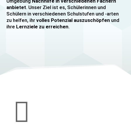
Umgebung
Nachhilfe in verschiedenen Fächern
anbietet
. Unser Ziel ist es, Schülerinnen und
Schülern in verschiedenen Schulstufen und -arten
zu helfen, ihr
volles Potenzial auszuschöpfen
und
ihre
Lernziele zu erreichen
.
Unser Nachhilfeangebot umfasst
Einzelnachhilfe
sowie
Gruppennachhilfe
für verschiedene Fächer,
darunter
Mathematik, Englisch und Deutsch
viele
mehr. Unsere Lehrkräfte sind hochqualifiziert und
verfügen über
umfangreiche Erfahrung
im
Unterrichten von Schülerinnen und Schülern jeden
Alters und jeder Leistungsstufe. Wir bieten auch
spezielle Abiturvorbereitungskurse, FOS-
Vorbereitungskurse sowie Vorbereitungskurse für
Mittlere Reife/MSA und Quali
an.

Wir legen großen Wert auf eine
individuelle
Betreuung
, um den Bedürfnissen unserer
Schülerinnen und Schüler gerecht zu werden.
Unsere Nachhilfeangebote sind auf die Bedürfnisse