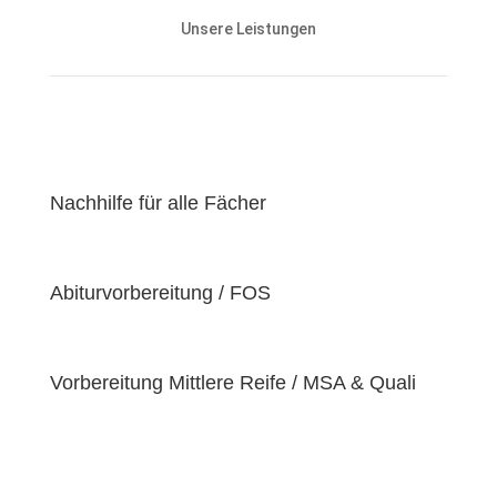
und den Lernstand unserer Schülerinnen und
Unsere Leistungen
Schüler abgestimmt und zielen darauf ab, ihnen
effektiv dabei zu helfen, ihre
Lernziele zu
erreichen
.
Unser Ziel ist es, unseren Schülerinnen und Schülern
eine
hochwertige
und
erschwingliche
Lernerfahrung zu bieten, indem wir kontinuierlich an
der Verbesserung unserer Einrichtung und der
Nachhilfe für alle Fächer
Optimierung unserer Services arbeiten. Wir sind
stolz darauf, unsere Schülerinnen und Schüler dabei
zu unterstützen, ihr volles Potenzial zu entfalten
Abiturvorbereitung / FOS
und ihre individuellen Lernziele zu erreichen, da wir
der Überzeugung sind, dass jeder Schüler
einzigartige
Bedürfnisse
hat. Deshalb sind wir
bestrebt, diese Bedürfnisse zu erfüllen und unseren
Vorbereitung Mittlere Reife / MSA & Quali
Schülern dabei zu helfen, ihre
Fähigkeiten und
Talente
zu entfalten.