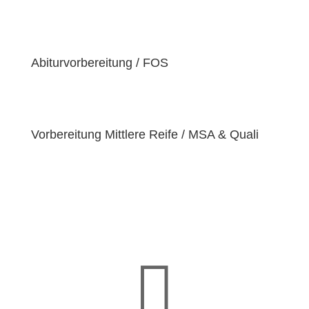
der Überzeugung sind, dass jeder Schüler
einzigartige
Bedürfnisse
hat. Deshalb sind wir
bestrebt, diese Bedürfnisse zu erfüllen und unseren
Schülern dabei zu helfen, ihre
Fähigkeiten und
Abiturvorbereitung / FOS
Talente
zu entfalten.
Vorbereitung Mittlere Reife / MSA & Quali
