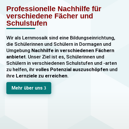
Professionelle Nachhilfe für
verschiedene Fächer und
Schulstufen
Wir als Lernmosaik sind eine Bildungseinrichtung,
die Schülerinnen und Schülern in Dormagen und
Umgebung
Nachhilfe in verschiedenen Fächern
anbietet
. Unser Ziel ist es, Schülerinnen und
Schülern in verschiedenen Schulstufen und -arten
zu helfen, ihr
volles Potenzial auszuschöpfen
und
ihre
Lernziele zu erreichen
.
Unser Nachhilfeangebot umfasst
Einzelnachhilfe
Mehr über uns
3
sowie
Gruppennachhilfe
für verschiedene Fächer,
darunter
Mathematik, Englisch und Deutsch
viele
mehr. Unsere Lehrkräfte sind hochqualifiziert und
verfügen über
umfangreiche Erfahrung
im
Unterrichten von Schülerinnen und Schülern jeden
Alters und jeder Leistungsstufe. Wir bieten auch