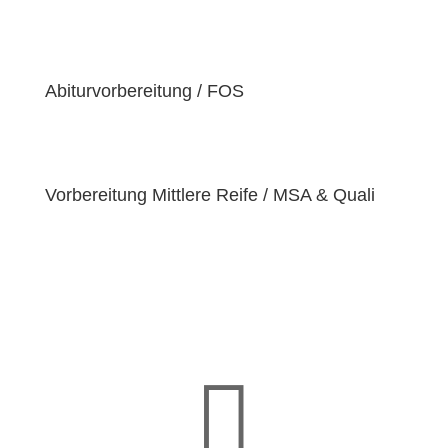
der Überzeugung sind, dass jeder Schüler
einzigartige
Bedürfnisse
hat. Deshalb sind wir
bestrebt, diese Bedürfnisse zu erfüllen und unseren
Schülern dabei zu helfen, ihre
Fähigkeiten und
Abiturvorbereitung / FOS
Talente
zu entfalten.
Vorbereitung Mittlere Reife / MSA & Quali
