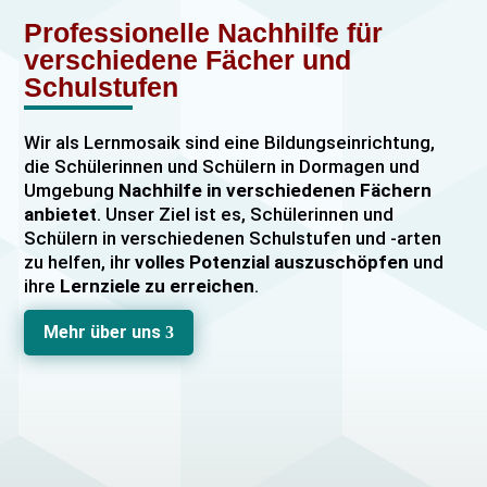
Professionelle Nachhilfe für
verschiedene Fächer und
Schulstufen
Wir als Lernmosaik sind eine Bildungseinrichtung,
die Schülerinnen und Schülern in Dormagen und
Umgebung
Nachhilfe in verschiedenen Fächern
anbietet
. Unser Ziel ist es, Schülerinnen und
Schülern in verschiedenen Schulstufen und -arten
zu helfen, ihr
volles Potenzial auszuschöpfen
und
ihre
Lernziele zu erreichen
.
Unser Nachhilfeangebot umfasst
Einzelnachhilfe
Mehr über uns
3
sowie
Gruppennachhilfe
für verschiedene Fächer,
darunter
Mathematik, Englisch und Deutsch
viele
mehr. Unsere Lehrkräfte sind hochqualifiziert und
verfügen über
umfangreiche Erfahrung
im
Unterrichten von Schülerinnen und Schülern jeden
Alters und jeder Leistungsstufe. Wir bieten auch