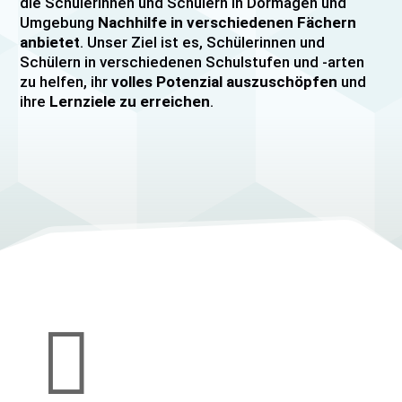
die Schülerinnen und Schülern in Dormagen und
Umgebung
Nachhilfe in verschiedenen Fächern
anbietet
. Unser Ziel ist es, Schülerinnen und
Schülern in verschiedenen Schulstufen und -arten
zu helfen, ihr
volles Potenzial auszuschöpfen
und
ihre
Lernziele zu erreichen
.
Unser Nachhilfeangebot umfasst
Einzelnachhilfe
sowie
Gruppennachhilfe
für verschiedene Fächer,
darunter
Mathematik, Englisch und Deutsch
viele
mehr. Unsere Lehrkräfte sind hochqualifiziert und
verfügen über
umfangreiche Erfahrung
im
Unterrichten von Schülerinnen und Schülern jeden
Alters und jeder Leistungsstufe. Wir bieten auch
spezielle Abiturvorbereitungskurse, FOS-
Vorbereitungskurse sowie Vorbereitungskurse für
Mittlere Reife/MSA und Quali
an.

Wir legen großen Wert auf eine
individuelle
Betreuung
, um den Bedürfnissen unserer
Schülerinnen und Schüler gerecht zu werden.