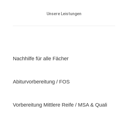
Unsere Nachhilfeangebote sind auf die Bedürfnisse
und den Lernstand unserer Schülerinnen und
Unsere Leistungen
Schüler abgestimmt und zielen darauf ab, ihnen
effektiv dabei zu helfen, ihre
Lernziele zu
erreichen
.
Unser Ziel ist es, unseren Schülerinnen und Schülern
eine
hochwertige
und
erschwingliche
Lernerfahrung zu bieten, indem wir kontinuierlich an
der Verbesserung unserer Einrichtung und der
Nachhilfe für alle Fächer
Optimierung unserer Services arbeiten. Wir sind
stolz darauf, unsere Schülerinnen und Schüler dabei
zu unterstützen, ihr volles Potenzial zu entfalten
Abiturvorbereitung / FOS
und ihre individuellen Lernziele zu erreichen, da wir
der Überzeugung sind, dass jeder Schüler
einzigartige
Bedürfnisse
hat. Deshalb sind wir
bestrebt, diese Bedürfnisse zu erfüllen und unseren
Vorbereitung Mittlere Reife / MSA & Quali
Schülern dabei zu helfen, ihre
Fähigkeiten und
Talente
zu entfalten.