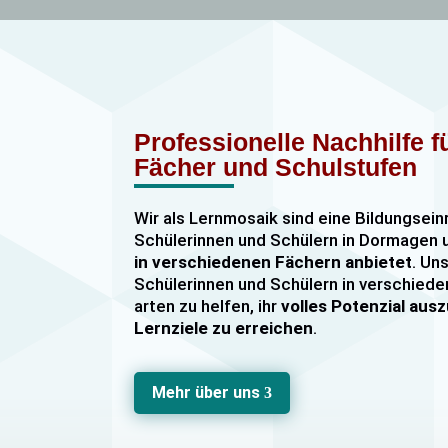
Professionelle Nachhilfe 
Fächer und Schulstufen
Wir als Lernmosaik sind eine Bildungsein
Schülerinnen und Schülern in Dormage
in verschiedenen Fächern anbietet
. Uns
Schülerinnen und Schülern in verschiede
arten zu helfen, ihr
volles Potenzial au
Lernziele zu erreichen
.
Unser Nachhilfeangebot umfasst
Einzel
Gruppennachhilfe
für verschiedene Fäch
Mehr über uns
3
Mathematik, Englisch und Deutsch
viel
sind hochqualifiziert und verfügen über
u