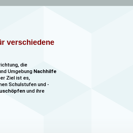
für verschiedene
richtung, die
n und Umgebung
Nachhilfe
er Ziel ist es,
nen Schulstufen und -
szuschöpfen
und ihre
nachhilfe
sowie
er, darunter
e mehr. Unsere Lehrkräfte
mfangreiche Erfahrung