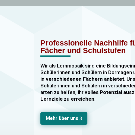
Professionelle Nachhilfe 
Fächer und Schulstufen
Wir als Lernmosaik sind eine Bildungsein
Schülerinnen und Schülern in Dormage
in verschiedenen Fächern anbietet
. Uns
Schülerinnen und Schülern in verschiede
arten zu helfen, ihr
volles Potenzial au
Lernziele zu erreichen
.
Unser Nachhilfeangebot umfasst
Einzel
Gruppennachhilfe
für verschiedene Fäch
Mehr über uns
3
Mathematik, Englisch und Deutsch
viel
sind hochqualifiziert und verfügen über
u