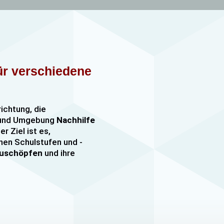
für verschiedene
richtung, die
n und Umgebung
Nachhilfe
er Ziel ist es,
nen Schulstufen und -
szuschöpfen
und ihre
nachhilfe
sowie
er, darunter
e mehr. Unsere Lehrkräfte
mfangreiche Erfahrung