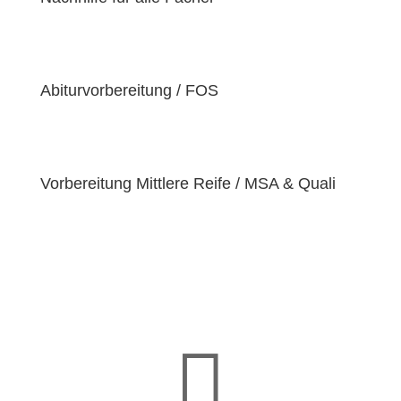
der Überzeugung sind, dass jeder Schüler
einzigartige
Bedürfnisse
hat. Deshalb sind wir
bestrebt, diese Bedürfnisse zu erfüllen und unseren
Schülern dabei zu helfen, ihre
Fähigkeiten und
Abiturvorbereitung / FOS
Talente
zu entfalten.
Vorbereitung Mittlere Reife / MSA & Quali
