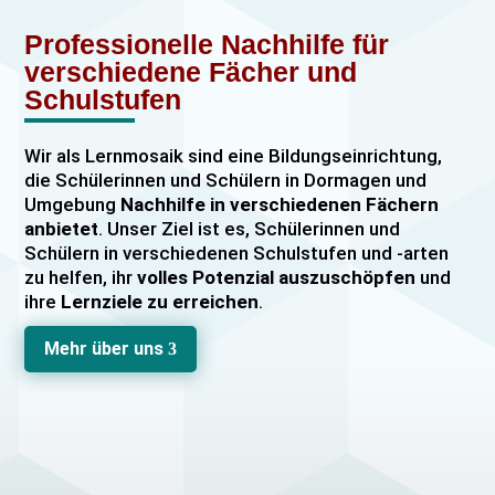
Professionelle Nachhilfe für
verschiedene Fächer und
Schulstufen
Wir als Lernmosaik sind eine Bildungseinrichtung,
die Schülerinnen und Schülern in Dormagen und
Umgebung
Nachhilfe in verschiedenen Fächern
anbietet
. Unser Ziel ist es, Schülerinnen und
Schülern in verschiedenen Schulstufen und -arten
zu helfen, ihr
volles Potenzial auszuschöpfen
und
ihre
Lernziele zu erreichen
.
Unser Nachhilfeangebot umfasst
Einzelnachhilfe
Mehr über uns
3
sowie
Gruppennachhilfe
für verschiedene Fächer,
darunter
Mathematik, Englisch und Deutsch
viele
mehr. Unsere Lehrkräfte sind hochqualifiziert und
verfügen über
umfangreiche Erfahrung
im
Unterrichten von Schülerinnen und Schülern jeden
Alters und jeder Leistungsstufe. Wir bieten auch