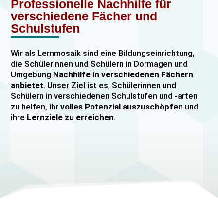
Professionelle Nachhilfe für
verschiedene Fächer und
Schulstufen
Wir als Lernmosaik sind eine Bildungseinrichtung,
die Schülerinnen und Schülern in Dormagen und
Umgebung
Nachhilfe in verschiedenen Fächern
anbietet
. Unser Ziel ist es, Schülerinnen und
Schülern in verschiedenen Schulstufen und -arten
zu helfen, ihr
volles Potenzial auszuschöpfen
und
ihre
Lernziele zu erreichen
.
Unser Nachhilfeangebot umfasst
Einzelnachhilfe
sowie
Gruppennachhilfe
für verschiedene Fächer,
darunter
Mathematik, Englisch und Deutsch
viele
mehr. Unsere Lehrkräfte sind hochqualifiziert und
verfügen über
umfangreiche Erfahrung
im
Unterrichten von Schülerinnen und Schülern jeden
Alters und jeder Leistungsstufe. Wir bieten auch
spezielle Abiturvorbereitungskurse, FOS-