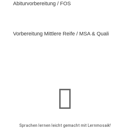
einzigartige
Abiturvorbereitung / FOS
Bedürfnisse
hat. Deshalb sind wir
bestrebt, diese Bedürfnisse zu erfüllen und unseren
Schülern dabei zu helfen, ihre
Fähigkeiten und
Talente
zu entfalten.
Vorbereitung Mittlere Reife / MSA & Quali

Sprachen lernen leicht gemacht mit Lernmosaik!