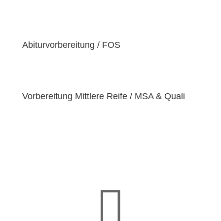
der Überzeugung sind, dass jeder Schüler
einzigartige
Bedürfnisse
hat. Deshalb sind wir
bestrebt, diese Bedürfnisse zu erfüllen und unseren
Schülern dabei zu helfen, ihre
Fähigkeiten und
Abiturvorbereitung / FOS
Talente
zu entfalten.
Vorbereitung Mittlere Reife / MSA & Quali
