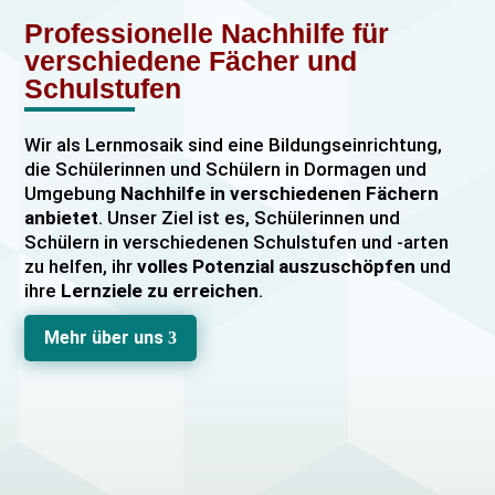
Professionelle Nachhilfe für
verschiedene Fächer und
Schulstufen
Wir als Lernmosaik sind eine Bildungseinrichtung,
die Schülerinnen und Schülern in Dormagen und
Umgebung
Nachhilfe in verschiedenen Fächern
anbietet
. Unser Ziel ist es, Schülerinnen und
Schülern in verschiedenen Schulstufen und -arten
zu helfen, ihr
volles Potenzial auszuschöpfen
und
ihre
Lernziele zu erreichen
.
Unser Nachhilfeangebot umfasst
Einzelnachhilfe
Mehr über uns
3
sowie
Gruppennachhilfe
für verschiedene Fächer,
darunter
Mathematik, Englisch und Deutsch
viele
mehr. Unsere Lehrkräfte sind hochqualifiziert und
verfügen über
umfangreiche Erfahrung
im
Unterrichten von Schülerinnen und Schülern jeden
Alters und jeder Leistungsstufe. Wir bieten auch