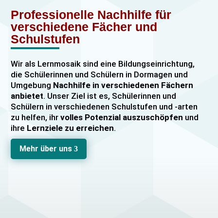
Professionelle Nachhilfe für
verschiedene Fächer und
Schulstufen
Wir als Lernmosaik sind eine Bildungseinrichtung,
die Schülerinnen und Schülern in Dormagen und
Umgebung
Nachhilfe in verschiedenen Fächern
anbietet
. Unser Ziel ist es, Schülerinnen und
Schülern in verschiedenen Schulstufen und -arten
zu helfen, ihr
volles Potenzial auszuschöpfen
und
ihre
Lernziele zu erreichen
.
Unser Nachhilfeangebot umfasst
Einzelnachhilfe
Mehr über uns
3
sowie
Gruppennachhilfe
für verschiedene Fächer,
darunter
Mathematik, Englisch und Deutsch
viele
mehr. Unsere Lehrkräfte sind hochqualifiziert und
verfügen über
umfangreiche Erfahrung
im
Unterrichten von Schülerinnen und Schülern jeden
Alters und jeder Leistungsstufe. Wir bieten auch