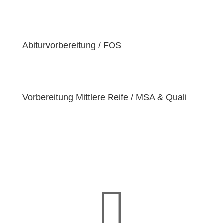
der Überzeugung sind, dass jeder Schüler
einzigartige
Bedürfnisse
hat. Deshalb sind wir
bestrebt, diese Bedürfnisse zu erfüllen und unseren
Schülern dabei zu helfen, ihre
Fähigkeiten und
Abiturvorbereitung / FOS
Talente
zu entfalten.
Vorbereitung Mittlere Reife / MSA & Quali
