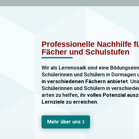
Professionelle Nachhilfe 
Fächer und Schulstufen
Wir als Lernmosaik sind eine Bildungsein
Schülerinnen und Schülern in Dormage
in verschiedenen Fächern anbietet
. Uns
Schülerinnen und Schülern in verschiede
arten zu helfen, ihr
volles Potenzial au
Lernziele zu erreichen
.
Unser Nachhilfeangebot umfasst
Einzel
Gruppennachhilfe
für verschiedene Fäch
Mehr über uns
3
Mathematik, Englisch und Deutsch
viel
sind hochqualifiziert und verfügen über
u