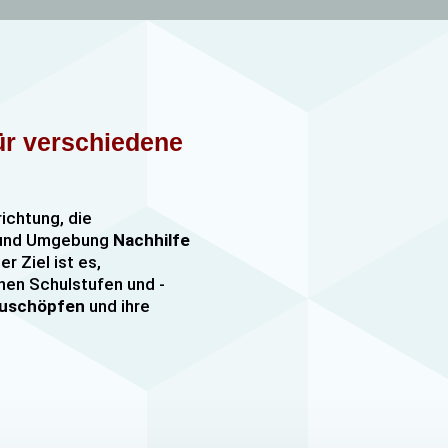
für verschiedene
richtung, die
n und Umgebung
Nachhilfe
er Ziel ist es,
nen Schulstufen und -
szuschöpfen
und ihre
nachhilfe
sowie
er, darunter
e mehr. Unsere Lehrkräfte
mfangreiche Erfahrung