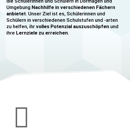
die Schülerinnen und Schülern in Dormagen und
Umgebung
Nachhilfe in verschiedenen Fächern
anbietet
. Unser Ziel ist es, Schülerinnen und
Schülern in verschiedenen Schulstufen und -arten
zu helfen, ihr
volles Potenzial auszuschöpfen
und
ihre
Lernziele zu erreichen
.
Unser Nachhilfeangebot umfasst
Einzelnachhilfe
sowie
Gruppennachhilfe
für verschiedene Fächer,
darunter
Mathematik, Englisch und Deutsch
viele
mehr. Unsere Lehrkräfte sind hochqualifiziert und
verfügen über
umfangreiche Erfahrung
im
Unterrichten von Schülerinnen und Schülern jeden
Alters und jeder Leistungsstufe. Wir bieten auch
spezielle Abiturvorbereitungskurse, FOS-
Vorbereitungskurse sowie Vorbereitungskurse für
Mittlere Reife/MSA und Quali
an.

Wir legen großen Wert auf eine
individuelle
Betreuung
, um den Bedürfnissen unserer
Schülerinnen und Schüler gerecht zu werden.