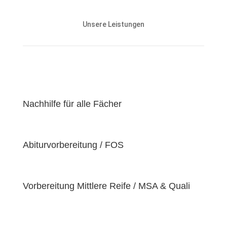
Unsere Nachhilfeangebote sind auf die Bedürfnisse
und den Lernstand unserer Schülerinnen und
Unsere Leistungen
Schüler abgestimmt und zielen darauf ab, ihnen
effektiv dabei zu helfen, ihre
Lernziele zu
erreichen
.
Unser Ziel ist es, unseren Schülerinnen und Schülern
eine
hochwertige
und
erschwingliche
Lernerfahrung zu bieten, indem wir kontinuierlich an
der Verbesserung unserer Einrichtung und der
Nachhilfe für alle Fächer
Optimierung unserer Services arbeiten. Wir sind
stolz darauf, unsere Schülerinnen und Schüler dabei
zu unterstützen, ihr volles Potenzial zu entfalten
Abiturvorbereitung / FOS
und ihre individuellen Lernziele zu erreichen, da wir
der Überzeugung sind, dass jeder Schüler
einzigartige
Bedürfnisse
hat. Deshalb sind wir
bestrebt, diese Bedürfnisse zu erfüllen und unseren
Vorbereitung Mittlere Reife / MSA & Quali
Schülern dabei zu helfen, ihre
Fähigkeiten und
Talente
zu entfalten.