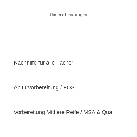
Unsere Nachhilfeangebote sind auf die Bedürfnisse
und den Lernstand unserer Schülerinnen und
Unsere Leistungen
Schüler abgestimmt und zielen darauf ab, ihnen
effektiv dabei zu helfen, ihre
Lernziele zu
erreichen
.
Unser Ziel ist es, unseren Schülerinnen und Schülern
eine
hochwertige
und
erschwingliche
Lernerfahrung zu bieten, indem wir kontinuierlich an
der Verbesserung unserer Einrichtung und der
Nachhilfe für alle Fächer
Optimierung unserer Services arbeiten. Wir sind
stolz darauf, unsere Schülerinnen und Schüler dabei
zu unterstützen, ihr volles Potenzial zu entfalten
Abiturvorbereitung / FOS
und ihre individuellen Lernziele zu erreichen, da wir
der Überzeugung sind, dass jeder Schüler
einzigartige
Bedürfnisse
hat. Deshalb sind wir
bestrebt, diese Bedürfnisse zu erfüllen und unseren
Vorbereitung Mittlere Reife / MSA & Quali
Schülern dabei zu helfen, ihre
Fähigkeiten und
Talente
zu entfalten.