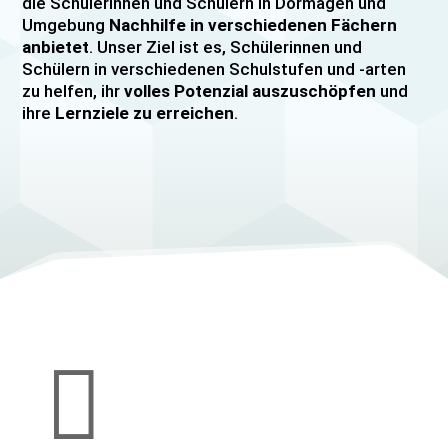
die Schülerinnen und Schülern in Dormagen und
Umgebung
Nachhilfe in verschiedenen Fächern
anbietet
. Unser Ziel ist es, Schülerinnen und
Schülern in verschiedenen Schulstufen und -arten
zu helfen, ihr
volles Potenzial auszuschöpfen
und
ihre
Lernziele zu erreichen
.
Unser Nachhilfeangebot umfasst
Einzelnachhilfe
sowie
Gruppennachhilfe
für verschiedene Fächer,
darunter
Mathematik, Englisch und Deutsch
viele
mehr. Unsere Lehrkräfte sind hochqualifiziert und
verfügen über
umfangreiche Erfahrung
im
Unterrichten von Schülerinnen und Schülern jeden
Alters und jeder Leistungsstufe. Wir bieten auch
spezielle Abiturvorbereitungskurse, FOS-
Vorbereitungskurse sowie Vorbereitungskurse für
Mittlere Reife/MSA und Quali
an.

Wir legen großen Wert auf eine
individuelle
Betreuung
, um den Bedürfnissen unserer
Schülerinnen und Schüler gerecht zu werden.