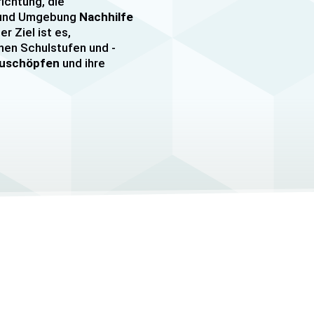
richtung, die
n und Umgebung
Nachhilfe
er Ziel ist es,
nen Schulstufen und -
szuschöpfen
und ihre
nachhilfe
sowie
er, darunter
e mehr. Unsere Lehrkräfte
mfangreiche Erfahrung
hülern jeden Alters und
ezielle
eitungskurse sowie
/MSA und Quali
an.
elle Betreuung
, um den
Schüler gerecht zu
auf die Bedürfnisse und
 Schüler abgestimmt und
helfen, ihre
Lernziele zu