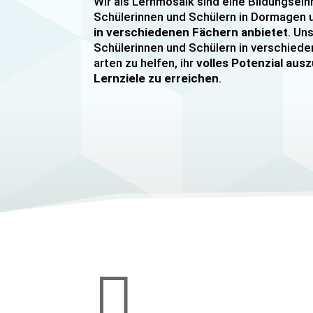
Wir als Lernmosaik sind eine Bildungsein
Schülerinnen und Schülern in Dormage
in verschiedenen Fächern anbietet
. Uns
Schülerinnen und Schülern in verschiede
arten zu helfen, ihr
volles Potenzial au
Lernziele zu erreichen
.
Unser Nachhilfeangebot umfasst
Einzel
Gruppennachhilfe
für verschiedene Fäch
Mathematik, Englisch und Deutsch
viel
sind hochqualifiziert und verfügen über
u
im Unterrichten von Schülerinnen und Sc
jeder Leistungsstufe. Wir bieten auch
sp
Abiturvorbereitungskurse, FOS-Vorber
Vorbereitungskurse für Mittlere Reife
Wir legen großen Wert auf eine
individu
Bedürfnissen unserer Schülerinnen und 
werden. Unsere Nachhilfeangebote sind 

den Lernstand unserer Schülerinnen und
zielen darauf ab, ihnen effektiv dabei zu 