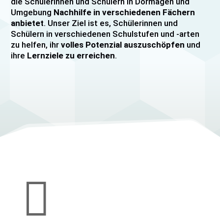
die Schülerinnen und Schülern in Dormagen und
Umgebung
Nachhilfe in verschiedenen Fächern
anbietet
. Unser Ziel ist es, Schülerinnen und
Schülern in verschiedenen Schulstufen und -arten
zu helfen, ihr
volles Potenzial auszuschöpfen
und
ihre
Lernziele zu erreichen
.
Unser Nachhilfeangebot umfasst
Einzelnachhilfe
sowie
Gruppennachhilfe
für verschiedene Fächer,
darunter
Mathematik, Englisch und Deutsch
viele
mehr. Unsere Lehrkräfte sind hochqualifiziert und
verfügen über
umfangreiche Erfahrung
im
Unterrichten von Schülerinnen und Schülern jeden
Alters und jeder Leistungsstufe. Wir bieten auch
spezielle Abiturvorbereitungskurse, FOS-
Vorbereitungskurse sowie Vorbereitungskurse für
Mittlere Reife/MSA und Quali
an.

Wir legen großen Wert auf eine
individuelle
Betreuung
, um den Bedürfnissen unserer
Schülerinnen und Schüler gerecht zu werden.