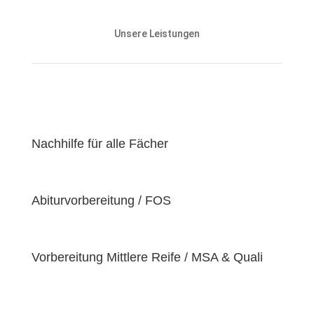
Unsere Nachhilfeangebote sind auf die Bedürfnisse
und den Lernstand unserer Schülerinnen und
Unsere Leistungen
Schüler abgestimmt und zielen darauf ab, ihnen
effektiv dabei zu helfen, ihre
Lernziele zu
erreichen
.
Unser Ziel ist es, unseren Schülerinnen und Schülern
eine
hochwertige
und
erschwingliche
Lernerfahrung zu bieten, indem wir kontinuierlich an
der Verbesserung unserer Einrichtung und der
Nachhilfe für alle Fächer
Optimierung unserer Services arbeiten. Wir sind
stolz darauf, unsere Schülerinnen und Schüler dabei
zu unterstützen, ihr volles Potenzial zu entfalten
Abiturvorbereitung / FOS
und ihre individuellen Lernziele zu erreichen, da wir
der Überzeugung sind, dass jeder Schüler
einzigartige
Bedürfnisse
hat. Deshalb sind wir
bestrebt, diese Bedürfnisse zu erfüllen und unseren
Vorbereitung Mittlere Reife / MSA & Quali
Schülern dabei zu helfen, ihre
Fähigkeiten und
Talente
zu entfalten.