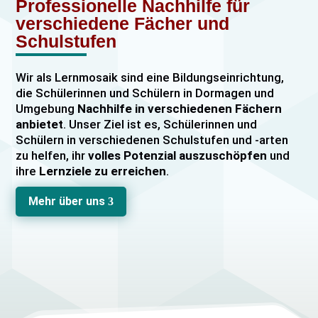
Professionelle Nachhilfe für
verschiedene Fächer und
Schulstufen
Wir als Lernmosaik sind eine Bildungseinrichtung,
die Schülerinnen und Schülern in Dormagen und
Umgebung
Nachhilfe in verschiedenen Fächern
anbietet
. Unser Ziel ist es, Schülerinnen und
Schülern in verschiedenen Schulstufen und -arten
zu helfen, ihr
volles Potenzial auszuschöpfen
und
ihre
Lernziele zu erreichen
.
Unser Nachhilfeangebot umfasst
Einzelnachhilfe
Mehr über uns
3
sowie
Gruppennachhilfe
für verschiedene Fächer,
darunter
Mathematik, Englisch und Deutsch
viele
mehr. Unsere Lehrkräfte sind hochqualifiziert und
verfügen über
umfangreiche Erfahrung
im
Unterrichten von Schülerinnen und Schülern jeden
Alters und jeder Leistungsstufe. Wir bieten auch
spezielle Abiturvorbereitungskurse, FOS-