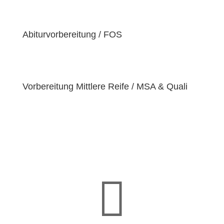
einzigartige
Bedürfnisse
hat. Deshalb sind wir
bestrebt, diese Bedürfnisse zu erfüllen und unseren
Schülern dabei zu helfen, ihre
Fähigkeiten und
Abiturvorbereitung / FOS
Talente
zu entfalten.
Vorbereitung Mittlere Reife / MSA & Quali
