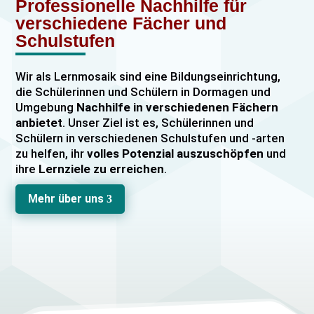
Professionelle Nachhilfe für
verschiedene Fächer und
Schulstufen
Wir als Lernmosaik sind eine Bildungseinrichtung,
die Schülerinnen und Schülern in Dormagen und
Umgebung
Nachhilfe in verschiedenen Fächern
anbietet
. Unser Ziel ist es, Schülerinnen und
Schülern in verschiedenen Schulstufen und -arten
zu helfen, ihr
volles Potenzial auszuschöpfen
und
ihre
Lernziele zu erreichen
.
Unser Nachhilfeangebot umfasst
Einzelnachhilfe
Mehr über uns
3
sowie
Gruppennachhilfe
für verschiedene Fächer,
darunter
Mathematik, Englisch und Deutsch
viele
mehr. Unsere Lehrkräfte sind hochqualifiziert und
verfügen über
umfangreiche Erfahrung
im
Unterrichten von Schülerinnen und Schülern jeden
Alters und jeder Leistungsstufe. Wir bieten auch
spezielle Abiturvorbereitungskurse, FOS-