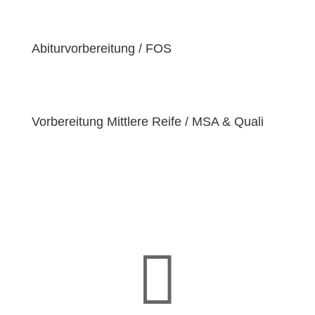
einzigartige
Bedürfnisse
hat. Deshalb sind wir
bestrebt, diese Bedürfnisse zu erfüllen und unseren
Schülern dabei zu helfen, ihre
Fähigkeiten und
Abiturvorbereitung / FOS
Talente
zu entfalten.
Vorbereitung Mittlere Reife / MSA & Quali
