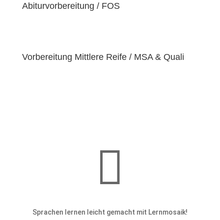
einzigartige
Abiturvorbereitung / FOS
Bedürfnisse
hat. Deshalb sind wir
bestrebt, diese Bedürfnisse zu erfüllen und unseren
Schülern dabei zu helfen, ihre
Fähigkeiten und
Talente
zu entfalten.
Vorbereitung Mittlere Reife / MSA & Quali

Sprachen lernen leicht gemacht mit Lernmosaik!