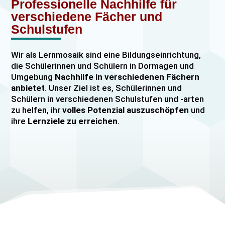
Professionelle Nachhilfe für
verschiedene Fächer und
Schulstufen
Wir als Lernmosaik sind eine Bildungseinrichtung,
die Schülerinnen und Schülern in Dormagen und
Umgebung
Nachhilfe in verschiedenen Fächern
anbietet
. Unser Ziel ist es, Schülerinnen und
Schülern in verschiedenen Schulstufen und -arten
zu helfen, ihr
volles Potenzial auszuschöpfen
und
ihre
Lernziele zu erreichen
.
Unser Nachhilfeangebot umfasst
Einzelnachhilfe
sowie
Gruppennachhilfe
für verschiedene Fächer,
darunter
Mathematik, Englisch und Deutsch
viele
mehr. Unsere Lehrkräfte sind hochqualifiziert und
verfügen über
umfangreiche Erfahrung
im
Unterrichten von Schülerinnen und Schülern jeden
Alters und jeder Leistungsstufe. Wir bieten auch
spezielle Abiturvorbereitungskurse, FOS-