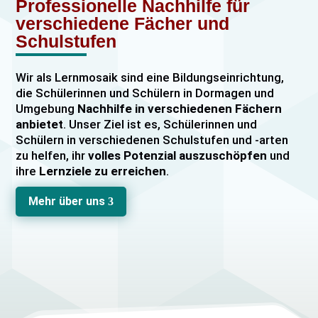
Professionelle Nachhilfe für
verschiedene Fächer und
Schulstufen
Wir als Lernmosaik sind eine Bildungseinrichtung,
die Schülerinnen und Schülern in Dormagen und
Umgebung
Nachhilfe in verschiedenen Fächern
anbietet
. Unser Ziel ist es, Schülerinnen und
Schülern in verschiedenen Schulstufen und -arten
zu helfen, ihr
volles Potenzial auszuschöpfen
und
ihre
Lernziele zu erreichen
.
Unser Nachhilfeangebot umfasst
Einzelnachhilfe
Mehr über uns
3
sowie
Gruppennachhilfe
für verschiedene Fächer,
darunter
Mathematik, Englisch und Deutsch
viele
mehr. Unsere Lehrkräfte sind hochqualifiziert und
verfügen über
umfangreiche Erfahrung
im
Unterrichten von Schülerinnen und Schülern jeden
Alters und jeder Leistungsstufe. Wir bieten auch
spezielle Abiturvorbereitungskurse, FOS-