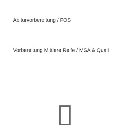
einzigartige
Bedürfnisse
hat. Deshalb sind wir
bestrebt, diese Bedürfnisse zu erfüllen und unseren
Schülern dabei zu helfen, ihre
Fähigkeiten und
Abiturvorbereitung / FOS
Talente
zu entfalten.
Vorbereitung Mittlere Reife / MSA & Quali
