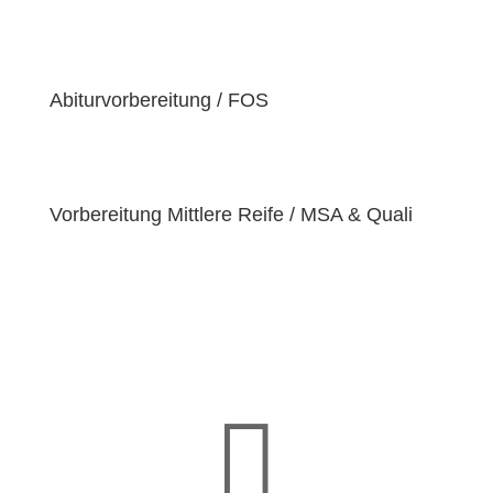
der Überzeugung sind, dass jeder Schüler
einzigartige
Bedürfnisse
hat. Deshalb sind wir
bestrebt, diese Bedürfnisse zu erfüllen und unseren
Schülern dabei zu helfen, ihre
Fähigkeiten und
Abiturvorbereitung / FOS
Talente
zu entfalten.
Vorbereitung Mittlere Reife / MSA & Quali
