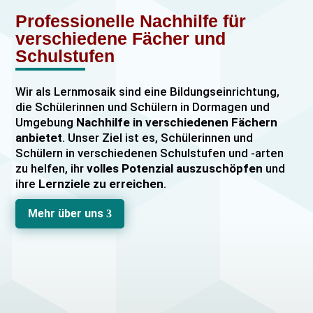
Professionelle Nachhilfe für
verschiedene Fächer und
Schulstufen
Wir als Lernmosaik sind eine Bildungseinrichtung,
die Schülerinnen und Schülern in Dormagen und
Umgebung
Nachhilfe in verschiedenen Fächern
anbietet
. Unser Ziel ist es, Schülerinnen und
Schülern in verschiedenen Schulstufen und -arten
zu helfen, ihr
volles Potenzial auszuschöpfen
und
ihre
Lernziele zu erreichen
.
Unser Nachhilfeangebot umfasst
Einzelnachhilfe
Mehr über uns
3
sowie
Gruppennachhilfe
für verschiedene Fächer,
darunter
Mathematik, Englisch und Deutsch
viele
mehr. Unsere Lehrkräfte sind hochqualifiziert und
verfügen über
umfangreiche Erfahrung
im
Unterrichten von Schülerinnen und Schülern jeden
Alters und jeder Leistungsstufe. Wir bieten auch