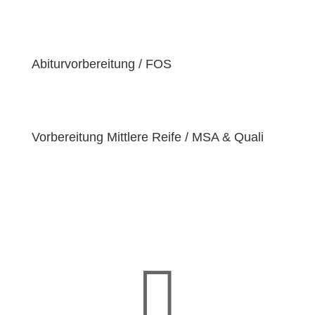
der Überzeugung sind, dass jeder Schüler
einzigartige
Bedürfnisse
hat. Deshalb sind wir
bestrebt, diese Bedürfnisse zu erfüllen und unseren
Schülern dabei zu helfen, ihre
Fähigkeiten und
Abiturvorbereitung / FOS
Talente
zu entfalten.
Vorbereitung Mittlere Reife / MSA & Quali
