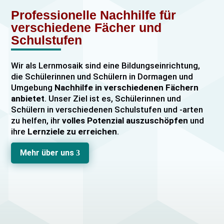
Professionelle Nachhilfe für
verschiedene Fächer und
Schulstufen
Wir als Lernmosaik sind eine Bildungseinrichtung,
die Schülerinnen und Schülern in Dormagen und
Umgebung
Nachhilfe in verschiedenen Fächern
anbietet
. Unser Ziel ist es, Schülerinnen und
Schülern in verschiedenen Schulstufen und -arten
zu helfen, ihr
volles Potenzial auszuschöpfen
und
ihre
Lernziele zu erreichen
.
Unser Nachhilfeangebot umfasst
Einzelnachhilfe
Mehr über uns
3
sowie
Gruppennachhilfe
für verschiedene Fächer,
darunter
Mathematik, Englisch und Deutsch
viele
mehr. Unsere Lehrkräfte sind hochqualifiziert und
verfügen über
umfangreiche Erfahrung
im
Unterrichten von Schülerinnen und Schülern jeden
Alters und jeder Leistungsstufe. Wir bieten auch