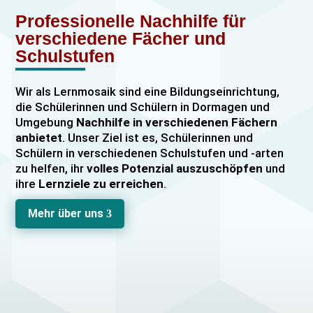
Professionelle Nachhilfe für
verschiedene Fächer und
Schulstufen
Wir als Lernmosaik sind eine Bildungseinrichtung,
die Schülerinnen und Schülern in Dormagen und
Umgebung
Nachhilfe in verschiedenen Fächern
anbietet
. Unser Ziel ist es, Schülerinnen und
Schülern in verschiedenen Schulstufen und -arten
zu helfen, ihr
volles Potenzial auszuschöpfen
und
ihre
Lernziele zu erreichen
.
Unser Nachhilfeangebot umfasst
Einzelnachhilfe
Mehr über uns
3
sowie
Gruppennachhilfe
für verschiedene Fächer,
darunter
Mathematik, Englisch und Deutsch
viele
mehr. Unsere Lehrkräfte sind hochqualifiziert und
verfügen über
umfangreiche Erfahrung
im
Unterrichten von Schülerinnen und Schülern jeden
Alters und jeder Leistungsstufe. Wir bieten auch