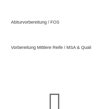
der Überzeugung sind, dass jeder Schüler
einzigartige
Bedürfnisse
hat. Deshalb sind wir
bestrebt, diese Bedürfnisse zu erfüllen und unseren
Schülern dabei zu helfen, ihre
Fähigkeiten und
Abiturvorbereitung / FOS
Talente
zu entfalten.
Vorbereitung Mittlere Reife / MSA & Quali
