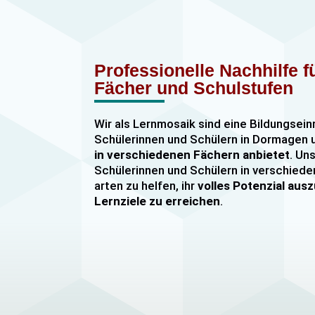
Professionelle Nachhilfe 
Fächer und Schulstufen
Wir als Lernmosaik sind eine Bildungsein
Schülerinnen und Schülern in Dormage
in verschiedenen Fächern anbietet
. Uns
Schülerinnen und Schülern in verschiede
arten zu helfen, ihr
volles Potenzial au
Lernziele zu erreichen
.
Unser Nachhilfeangebot umfasst
Einzel
Gruppennachhilfe
für verschiedene Fäch
Mathematik, Englisch und Deutsch
viel
sind hochqualifiziert und verfügen über
u
im Unterrichten von Schülerinnen und Sc
jeder Leistungsstufe. Wir bieten auch
sp