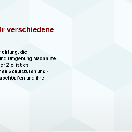
für verschiedene
richtung, die
n und Umgebung
Nachhilfe
er Ziel ist es,
nen Schulstufen und -
szuschöpfen
und ihre
nachhilfe
sowie
er, darunter
e mehr. Unsere Lehrkräfte
mfangreiche Erfahrung
hülern jeden Alters und
ezielle