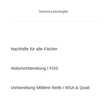
Unsere Nachhilfeangebote sind auf die Bedürfnisse
und den Lernstand unserer Schülerinnen und
Unsere Leistungen
Schüler abgestimmt und zielen darauf ab, ihnen
effektiv dabei zu helfen, ihre
Lernziele zu
erreichen
.
Unser Ziel ist es, unseren Schülerinnen und Schülern
eine
hochwertige
und
erschwingliche
Lernerfahrung zu bieten, indem wir kontinuierlich an
der Verbesserung unserer Einrichtung und der
Nachhilfe für alle Fächer
Optimierung unserer Services arbeiten. Wir sind
stolz darauf, unsere Schülerinnen und Schüler dabei
zu unterstützen, ihr volles Potenzial zu entfalten
Abiturvorbereitung / FOS
und ihre individuellen Lernziele zu erreichen, da wir
der Überzeugung sind, dass jeder Schüler
einzigartige
Bedürfnisse
hat. Deshalb sind wir
bestrebt, diese Bedürfnisse zu erfüllen und unseren
Vorbereitung Mittlere Reife / MSA & Quali
Schülern dabei zu helfen, ihre
Fähigkeiten und
Talente
zu entfalten.