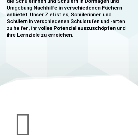
die Schülerinnen und Schülern in Dormagen und
Umgebung
Nachhilfe in verschiedenen Fächern
anbietet
. Unser Ziel ist es, Schülerinnen und
Schülern in verschiedenen Schulstufen und -arten
zu helfen, ihr
volles Potenzial auszuschöpfen
und
ihre
Lernziele zu erreichen
.
Unser Nachhilfeangebot umfasst
Einzelnachhilfe
sowie
Gruppennachhilfe
für verschiedene Fächer,
darunter
Mathematik, Englisch und Deutsch
viele
mehr. Unsere Lehrkräfte sind hochqualifiziert und
verfügen über
umfangreiche Erfahrung
im
Unterrichten von Schülerinnen und Schülern jeden
Alters und jeder Leistungsstufe. Wir bieten auch
spezielle Abiturvorbereitungskurse, FOS-
Vorbereitungskurse sowie Vorbereitungskurse für
Mittlere Reife/MSA und Quali
an.

Wir legen großen Wert auf eine
individuelle
Betreuung
, um den Bedürfnissen unserer
Schülerinnen und Schüler gerecht zu werden.