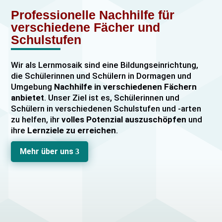
Professionelle Nachhilfe für
verschiedene Fächer und
Schulstufen
Wir als Lernmosaik sind eine Bildungseinrichtung,
die Schülerinnen und Schülern in Dormagen und
Umgebung
Nachhilfe in verschiedenen Fächern
anbietet
. Unser Ziel ist es, Schülerinnen und
Schülern in verschiedenen Schulstufen und -arten
zu helfen, ihr
volles Potenzial auszuschöpfen
und
ihre
Lernziele zu erreichen
.
Unser Nachhilfeangebot umfasst
Einzelnachhilfe
Mehr über uns
3
sowie
Gruppennachhilfe
für verschiedene Fächer,
darunter
Mathematik, Englisch und Deutsch
viele
mehr. Unsere Lehrkräfte sind hochqualifiziert und
verfügen über
umfangreiche Erfahrung
im
Unterrichten von Schülerinnen und Schülern jeden
Alters und jeder Leistungsstufe. Wir bieten auch