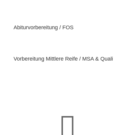
der Überzeugung sind, dass jeder Schüler
einzigartige
Bedürfnisse
hat. Deshalb sind wir
bestrebt, diese Bedürfnisse zu erfüllen und unseren
Schülern dabei zu helfen, ihre
Fähigkeiten und
Abiturvorbereitung / FOS
Talente
zu entfalten.
Vorbereitung Mittlere Reife / MSA & Quali
