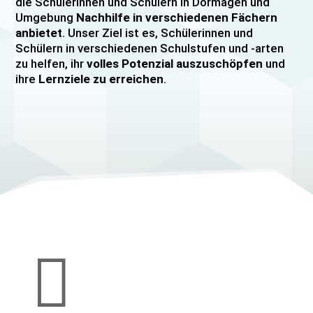
die Schülerinnen und Schülern in Dormagen und
Umgebung
Nachhilfe in verschiedenen Fächern
anbietet
. Unser Ziel ist es, Schülerinnen und
Schülern in verschiedenen Schulstufen und -arten
zu helfen, ihr
volles Potenzial auszuschöpfen
und
ihre
Lernziele zu erreichen
.
Unser Nachhilfeangebot umfasst
Einzelnachhilfe
sowie
Gruppennachhilfe
für verschiedene Fächer,
darunter
Mathematik, Englisch und Deutsch
viele
mehr. Unsere Lehrkräfte sind hochqualifiziert und
verfügen über
umfangreiche Erfahrung
im
Unterrichten von Schülerinnen und Schülern jeden
Alters und jeder Leistungsstufe. Wir bieten auch
spezielle Abiturvorbereitungskurse, FOS-
Vorbereitungskurse sowie Vorbereitungskurse für
Mittlere Reife/MSA und Quali
an.

Wir legen großen Wert auf eine
individuelle
Betreuung
, um den Bedürfnissen unserer
Schülerinnen und Schüler gerecht zu werden.