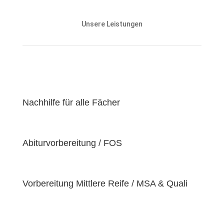
Unsere Nachhilfeangebote sind auf die Bedürfnisse
und den Lernstand unserer Schülerinnen und
Unsere Leistungen
Schüler abgestimmt und zielen darauf ab, ihnen
effektiv dabei zu helfen, ihre
Lernziele zu
erreichen
.
Unser Ziel ist es, unseren Schülerinnen und Schülern
eine
hochwertige
und
erschwingliche
Lernerfahrung zu bieten, indem wir kontinuierlich an
der Verbesserung unserer Einrichtung und der
Nachhilfe für alle Fächer
Optimierung unserer Services arbeiten. Wir sind
stolz darauf, unsere Schülerinnen und Schüler dabei
zu unterstützen, ihr volles Potenzial zu entfalten
Abiturvorbereitung / FOS
und ihre individuellen Lernziele zu erreichen, da wir
der Überzeugung sind, dass jeder Schüler
einzigartige
Bedürfnisse
hat. Deshalb sind wir
bestrebt, diese Bedürfnisse zu erfüllen und unseren
Vorbereitung Mittlere Reife / MSA & Quali
Schülern dabei zu helfen, ihre
Fähigkeiten und
Talente
zu entfalten.