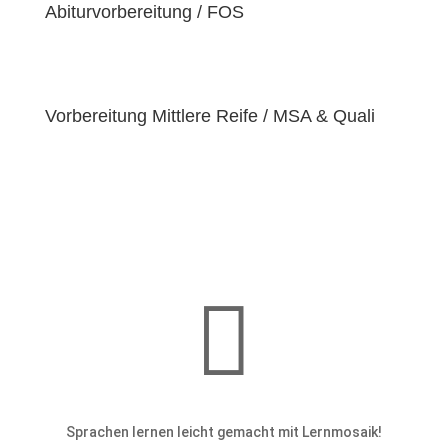
einzigartige
Abiturvorbereitung / FOS
Bedürfnisse
hat. Deshalb sind wir
bestrebt, diese Bedürfnisse zu erfüllen und unseren
Schülern dabei zu helfen, ihre
Fähigkeiten und
Talente
zu entfalten.
Vorbereitung Mittlere Reife / MSA & Quali

Sprachen lernen leicht gemacht mit Lernmosaik!