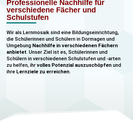
Professionelle Nachhilfe für
verschiedene Fächer und
Schulstufen
Wir als Lernmosaik sind eine Bildungseinrichtung,
die Schülerinnen und Schülern in Dormagen und
Umgebung
Nachhilfe in verschiedenen Fächern
anbietet
. Unser Ziel ist es, Schülerinnen und
Schülern in verschiedenen Schulstufen und -arten
zu helfen, ihr
volles Potenzial auszuschöpfen
und
ihre
Lernziele zu erreichen
.
Unser Nachhilfeangebot umfasst
Einzelnachhilfe
sowie
Gruppennachhilfe
für verschiedene Fächer,
darunter
Mathematik, Englisch und Deutsch
viele
mehr. Unsere Lehrkräfte sind hochqualifiziert und
verfügen über
umfangreiche Erfahrung
im
Unterrichten von Schülerinnen und Schülern jeden
Alters und jeder Leistungsstufe. Wir bieten auch
spezielle Abiturvorbereitungskurse, FOS-