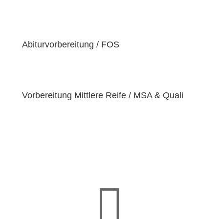
der Überzeugung sind, dass jeder Schüler
einzigartige
Bedürfnisse
hat. Deshalb sind wir
bestrebt, diese Bedürfnisse zu erfüllen und unseren
Schülern dabei zu helfen, ihre
Fähigkeiten und
Abiturvorbereitung / FOS
Talente
zu entfalten.
Vorbereitung Mittlere Reife / MSA & Quali
