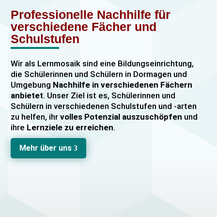
Professionelle Nachhilfe für
verschiedene Fächer und
Schulstufen
Wir als Lernmosaik sind eine Bildungseinrichtung,
die Schülerinnen und Schülern in Dormagen und
Umgebung
Nachhilfe in verschiedenen Fächern
anbietet
. Unser Ziel ist es, Schülerinnen und
Schülern in verschiedenen Schulstufen und -arten
zu helfen, ihr
volles Potenzial auszuschöpfen
und
ihre
Lernziele zu erreichen
.
Unser Nachhilfeangebot umfasst
Einzelnachhilfe
Mehr über uns
3
sowie
Gruppennachhilfe
für verschiedene Fächer,
darunter
Mathematik, Englisch und Deutsch
viele
mehr. Unsere Lehrkräfte sind hochqualifiziert und
verfügen über
umfangreiche Erfahrung
im
Unterrichten von Schülerinnen und Schülern jeden
Alters und jeder Leistungsstufe. Wir bieten auch