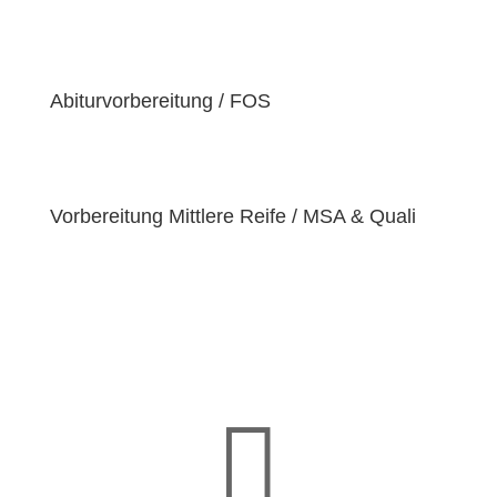
der Überzeugung sind, dass jeder Schüler
einzigartige
Bedürfnisse
hat. Deshalb sind wir
bestrebt, diese Bedürfnisse zu erfüllen und unseren
Schülern dabei zu helfen, ihre
Fähigkeiten und
Abiturvorbereitung / FOS
Talente
zu entfalten.
Vorbereitung Mittlere Reife / MSA & Quali
