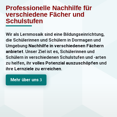
Professionelle Nachhilfe für
verschiedene Fächer und
Schulstufen
Wir als Lernmosaik sind eine Bildungseinrichtung,
die Schülerinnen und Schülern in Dormagen und
Umgebung
Nachhilfe in verschiedenen Fächern
anbietet
. Unser Ziel ist es, Schülerinnen und
Schülern in verschiedenen Schulstufen und -arten
zu helfen, ihr
volles Potenzial auszuschöpfen
und
ihre
Lernziele zu erreichen
.
Unser Nachhilfeangebot umfasst
Einzelnachhilfe
Mehr über uns
3
sowie
Gruppennachhilfe
für verschiedene Fächer,
darunter
Mathematik, Englisch und Deutsch
viele
mehr. Unsere Lehrkräfte sind hochqualifiziert und
verfügen über
umfangreiche Erfahrung
im
Unterrichten von Schülerinnen und Schülern jeden
Alters und jeder Leistungsstufe. Wir bieten auch