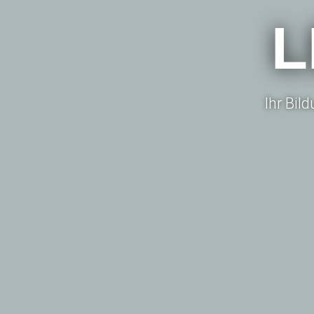
L
Ihr Bil