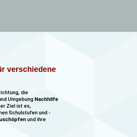
für verschiedene
richtung, die
n und Umgebung
Nachhilfe
er Ziel ist es,
nen Schulstufen und -
szuschöpfen
und ihre