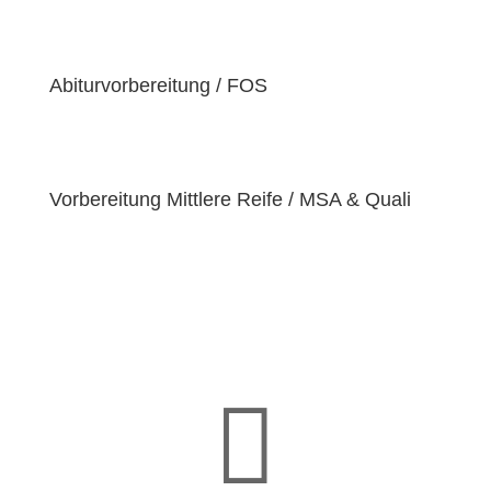
einzigartige
Bedürfnisse
hat. Deshalb sind wir
bestrebt, diese Bedürfnisse zu erfüllen und unseren
Schülern dabei zu helfen, ihre
Fähigkeiten und
Abiturvorbereitung / FOS
Talente
zu entfalten.
Vorbereitung Mittlere Reife / MSA & Quali
