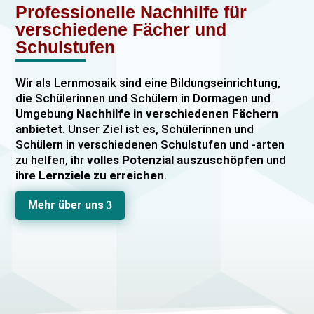
Professionelle Nachhilfe für
verschiedene Fächer und
Schulstufen
Wir als Lernmosaik sind eine Bildungseinrichtung,
die Schülerinnen und Schülern in Dormagen und
Umgebung
Nachhilfe in verschiedenen Fächern
anbietet
. Unser Ziel ist es, Schülerinnen und
Schülern in verschiedenen Schulstufen und -arten
zu helfen, ihr
volles Potenzial auszuschöpfen
und
ihre
Lernziele zu erreichen
.
Unser Nachhilfeangebot umfasst
Einzelnachhilfe
Mehr über uns
3
sowie
Gruppennachhilfe
für verschiedene Fächer,
darunter
Mathematik, Englisch und Deutsch
viele
mehr. Unsere Lehrkräfte sind hochqualifiziert und
verfügen über
umfangreiche Erfahrung
im
Unterrichten von Schülerinnen und Schülern jeden
Alters und jeder Leistungsstufe. Wir bieten auch
spezielle Abiturvorbereitungskurse, FOS-