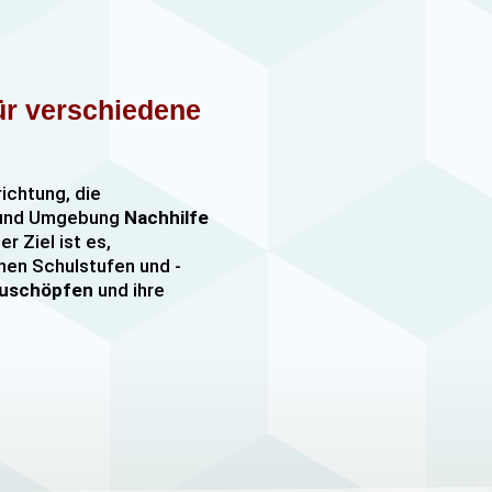
für verschiedene
richtung, die
n und Umgebung
Nachhilfe
er Ziel ist es,
nen Schulstufen und -
szuschöpfen
und ihre
nachhilfe
sowie
er, darunter
e mehr. Unsere Lehrkräfte
mfangreiche Erfahrung
hülern jeden Alters und
ezielle