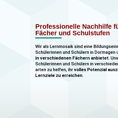
Professionelle Nachhilfe 
Fächer und Schulstufen
Wir als Lernmosaik sind eine Bildungsein
Schülerinnen und Schülern in Dormage
in verschiedenen Fächern anbietet
. Uns
Schülerinnen und Schülern in verschiede
arten zu helfen, ihr
volles Potenzial au
Lernziele zu erreichen
.
Unser Nachhilfeangebot umfasst
Einzel
Gruppennachhilfe
für verschiedene Fäch
Mathematik, Englisch und Deutsch
viel
sind hochqualifiziert und verfügen über
u
im Unterrichten von Schülerinnen und Sc
jeder Leistungsstufe. Wir bieten auch
sp